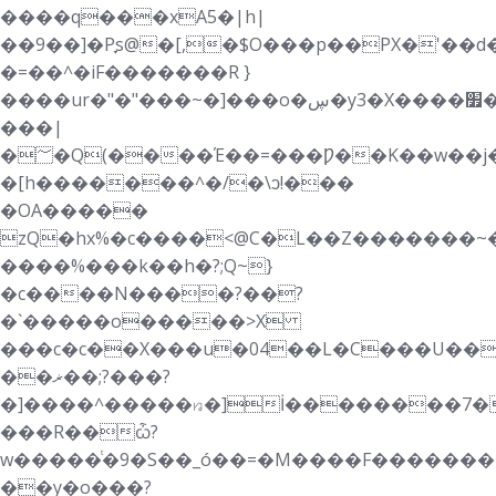
����q���xA5�|h|
��9��]�Pׇs@�[,�$O���p��PX�'��d��_l�":�2P<}.�&O��ƪ�ژS��
�=��^�i F�������R }
����ur�"�"���~�]���o�ڛ�y3�X����׿�vN.������3$��s�ǂ$���A��k��Q���G�dUxS��]�@a�"&�������g�~�K�uE�g�Y}
���|
�؅�Q(����Έ��=���Ƿ��K��w��j���rQ��ɷO2
�[h�������^�/�\ͻ!���
�OA�����
zQ�hx%�c����<@C�L��Z�������~�
����%���k��h�?;Q~}
�c����N����?��?
�`�����o�����>X
���c�c��X���u�04��L�C���U��
��ޜ��;?���?
�]����^�����ꤙ�]İ��������7�
���R��ѽ?
w�����ͭ�9�S��_ó��=�M����F�������|}w�
��y�o���?