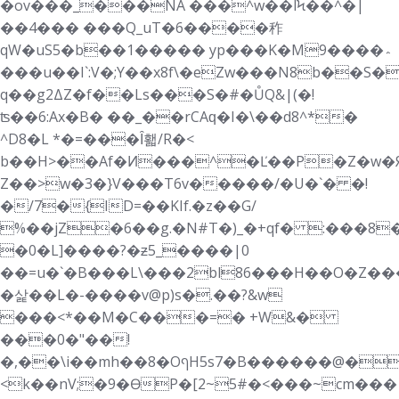
�ov���_���NA ���^w��lϞ��^�|
��4��� ���Q_uT�6����秨
qW�uS5�b��1����� yp���K�M9����؞
���u��I`:V�;Y��x8f\�eZw���N8b��S
q��g2ΔZ�f��Ls���S�#�ŮQ&|(�!
ʦ��6:Ax�B� ��_��rCAԛ�I�\��d8^*�
^D8�L *�=���Ȋ홻/R�<
b��H>��Af�Ͷ���^�Ľ��P�Z�w�Я
Z��>w�3�}V���T6v�����/�U�`� �!
�/7�{ID=��KIf.�z��G/
%��jZ�6��g.�N#T�)_�+qf� :���8
�0�L]����?�ƶ5_����|0
��=u�`�B���L\���2bl86���H��O�Z��
�삹��L�-����v@p)s�.��?&w
���<*��M�C���=� +W&�
���0�"��!
�,��\i��mh��8�OףH5s7�B������@�h���D�,�,̱Uƅm�S�ZͲa�)
<k��nV;�9�ӨP�[2~5#�<���~cm���|