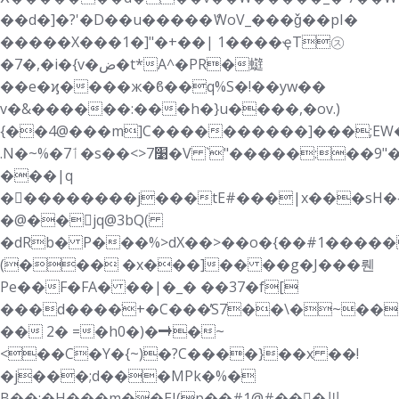
��d�]�?'�D��u�����ެWoV_���ǧ��pI�
�����X���1�]"�+��| 1����ҿT㋜
�7�,�i�{v�ض�t*A^�PR�䗴
��e�ϗ����ж�ϐ��q%S�!��yw��
v�&������:���h�}u����,�ov.)
{��4@���m]C����������]���;EW��بt7>*��#g�
.N�~%�7ٲ�s��<>7׹�V `"�����:��9"�� ��oP��������A�|!
���|q
�򕭾��������j���tE#���|x���sH�{
�@��jq@3bQ(
�dRb� P���%>dX��>��o�{��#1�����
(��� �x���]�� ��g�J���뤤
Pe��F�FA� ��|�_� ��37�f[
���d����ׂ+�C���̓S7��\�~��
�� 2� =�h0�)�➝�~
<��C�Y�{~)�?C����}��x ��!
�j���;d���MPk�%�
B��;�H���m��EJ(p��#1@#��񷏇�川