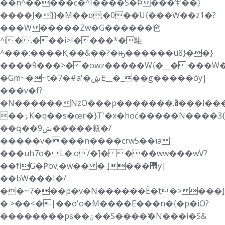
��n^�����c�^I����S�Ϸ���߾��}
����J�}}�M��ʊ;�0��U{���W��z1�?
���W�����Zw�G������夿
^i�.���i>I����*�駏
^���:����K;��&��?�ԣ������u8}��}
����9���>��owz�����W{�__� :���W
�Gm~�~t�7�#a'�ڜE__�_��g�����óy|
���v�f?
�N������NzO���p�������.�ͣ���l��
��ۏK�q��s�œr�}T'�x�hoć�����N����3{}
��գ��9ش�����㼯�/
�����v����n����crw5��їa
���uh7o�L�:o/�]� ���ww���wV?
��fIG�Ҏov;�w��� ]���޽y|
��bW���I�/
��~7���p�v�N������Ë�t�>���]
� >��<�|��o'o�M����E���n�{�p�iO?
��������ps��ؽ��S����ޭ�N���i�S&