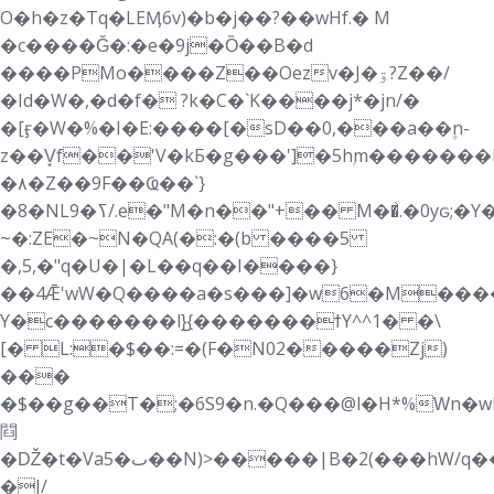
O�h�z�Tq�LEӍ6v)�b�j��?��wHf.� M
�c����Ǧ�:�e�9j�Ȍ��B�d
����PMo����Z��Oezv�J�ۊ?Z��/
�Id�W�,�d�f� ?k�C�`K����j*�jn/�
�[ӻ�W�%�I�E:����[�sD��0,���a��۪n-
z��V͓f��'V�kБ�g���']�5hۭm�������
�٨�Z��9F��Ҩ��`}
�8�NLߖ�9/.e�"M�n��"+�� M��͐.�0yԍ;�Y��]i)�Ӆ�ݯ�S�J|k:�p��\eQu���5�3s��rMgd
~�:ZE�~N�QA(�:�(b ����5
�,5,�"q�U�|�L��q��I����}
��4Ǣ'wW�Q����a�s���]�w6�M�����|g?lm��ڣ��XE�D,*��{��\C�^��b��!/<*��b.����^:
Y�c�������l}̺{�������ϯY^^1� �\
[� L:�$��:=�(F�N02�����Zj)
���
�$��g��T�;�6S9�n.�Q���@l�H*%Ԝn�w
閰
�Ǆ�t�Va5�ٮ��N)>�����|B�2(���hW/q����3;�6�0�⩟��LH�i? :)�3�0�{�7��Ҧ��NfBM���t�h�Ń0C�c]�x��4x #V�C
�J/