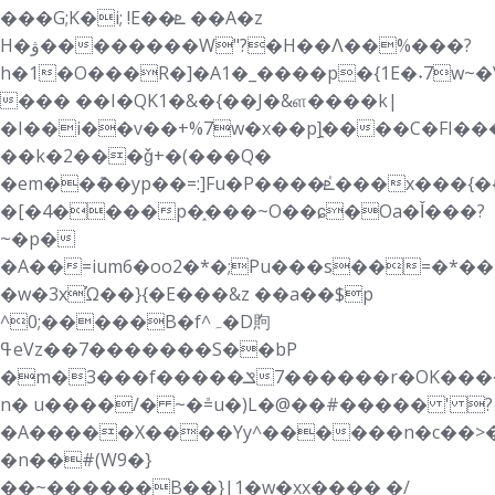
���G;K�i; !E��ܧ ��A�z
H�ۋ��������W"?�H��Ʌ��%���?
h�1�O���R�]�A1�_����p�{1E�˖7w~�
��� ��I�QK1�&�{��J�&ள����k|
�I��i��v��+%7w�x��p]͉����C�FI�
��k�2���ǧ+�(���Q�
�em��ܶ��yp��=:]Fu�P����ٝܧ���x���{�{u
�[�4����p�֑���~O��ɕ�Oa�Ǐ���?
~�p�
�A��=ium6�oo2�*�;Pu���s��=�*��1;��"
�w�3xΏ��}{�E���&z ��a��$p
^0;�����B�f^ہ�D䝭
ߟeVz��7�������S��bP
�m�3���f��ݏ�������7��r�OK�������L��ɜ{��m�'-
n� u����/� ~�ܽ=u�)L�@��#����� ' ?
�A�؜����X����Yy^������n�c��>��������#uo5�pA
�n��#(W9�}
��~������B��}|1�w�xx���� �/