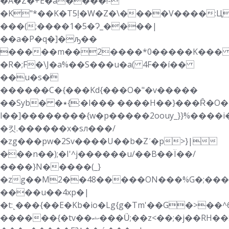
�A�Z�+E�a����!-
�K"*��K�T5ļ�W�Z�\����V����:Ц
���(;����1�5�Ɂ_����|
��a�P�q�]�ԡ��
�����m��2����*0�����K��
�R�;F�\J�a%��S���u�a( 4F��í��
��u�s�ܺ
������C�{���Kd{���O�"�v�����
��Syb� �٭{:�l��� ����H��}���Ȓ�O�
l��]
��������{w�p�����2 oouy_}}%�
�킷.������x�sл���/
�zg���pw�2Sv����U��b�Zʹ�p>}|
���n��);�I'^j������u/��B��Ï��/
����}N�����(_}
�zg��M2��48�����ON���%G�;���h}
����u��4xp�|
�t:˻���{��E�Kb�io�Lg{g�Tm'��G�>��^6�ؾ��yz�r���1ϖ������+1��9��`�0X
������{�tv��ޝ���Ǘ;��z<��;�j��RH��כ�i�m�����n�����