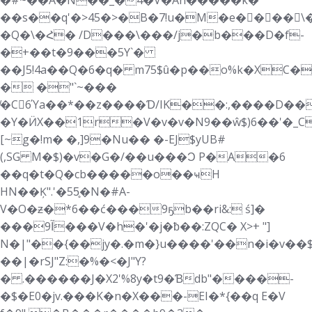
�#~��A�N��_�4�V�Ah�����k�
��s��q'�>45�>�B�7!u�M�e�򜷇���\
�Q�\�Հ� /D���\���/j�b���D�f-
�+��t�9���5Y`�
��J5!4a��Q�6�q� m75$ȗ�p��o%k�X
� �"`~���
̸�C6Ύa��*��z����Ɗ/IK��:,����D��
�Y�ӤX��1r�V�v�v�N9��ŵ$)6��'�_
[~g�!m� �,]9�Nu�� �-EJ$yUB#
(,SG M�$)�v�G�/��u���Ɔ P�A�6
��q�t�Q�cb�����o��ҹH
HN��Ķ".'�55̥�N�#A-
V�O�ƶ�*6��ć���9ҕb��ri&: ś]�
���آ9���V�h�'�j�ƀ��:ZQC� X>+ "]
N�|"��{��jy�.�m�}u����'��n�i�v��$
��|�rSJ"Z:�%�<�J"Y?
� .������J�X2'%8y�t9�Ɓdb"����-
�$�E0�jv.���K�n�X���-EI�*{��q Ε�V