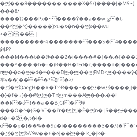
����8������� ����X�5/{����J�M9~}
���8/
����Ώ���Px�~����Ý��a��w_g�t-
��^�^;}�����}xu�s�n��x��wu
>�i;�� |
���������<{����������S�4��������y
釗.P?
���M���t��@���2�i����#�[��.�[���7
���^���.�h�=�)R��H�fEd�c,����d�J����
п��o��d�=���D���FMD<����ŷ�
芈v��)����*(f�>/
��QaegH��#�T:^R���~���w����jJ
�}�f�ߎ[��@�Tnm���A���.��!
��k�c{��a;��BͺGf�i驊
���O�^�(G�!V˜��řr�t�Ѐ�n�|5���
d�+�5�,t�i�
d��p�{��%��9ù�í��������3��/{�`�
��&A`9w��+�eJ���� k_�jk�-