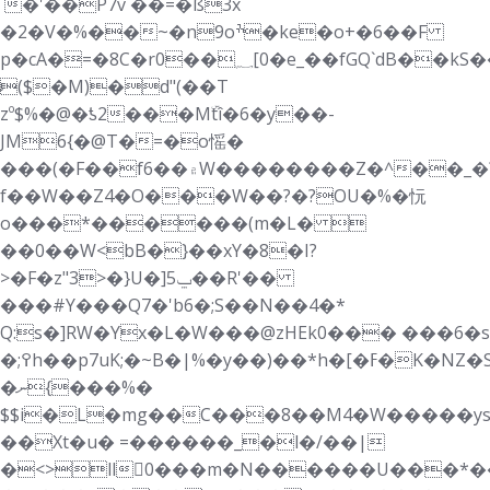
`�'��P7v ��=�ß3x
�2�V�%��~�n9oׯ�ke�o+�6��F
p�cA�=�8C
�r0��؁[0�e_��fGQ`dB��kS��7�FM�/`�u��b�w�M����>�bpP
̴($�M)�d"(��T
zº$%�@�ƾ2���Mۜtî�6�y��-
JM6{�@T�=�o愮�
���(�F��f6��۾W��������Z�^��_�?
f��W��Z4�O���W��?�?OU�%�忨
o���*������(m�L� 
��0��W<bB�}��xY�8�I?
>�F�z"3>�}U�]ݐ5��R'��
���#Y���Q7�'b6�;S��N��4�*
Q:s�]RW�Yx�L�W���@zHEk0���
���6�s
�;߉h��p7uK;�~B�|%�y��)��*h�[�ߓ�K�NZ�S}
�ނ{���%�
$$i�L�mg��C���8��M4�W�����ys
��Xt�u� =������_�l�/��|
�<>ll񹠞0���m�N������U���*��݆rK