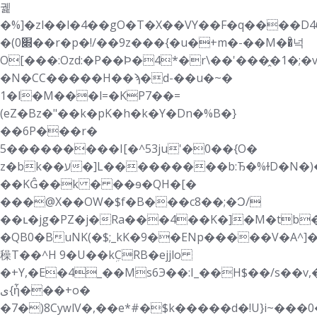
궱
�%]�zl��l�4��gO�T�X��VY��F�q����D4
�(0׍��r�p�!/��9z���{�u�+m�-��M��ͦ넉
O[���:Ozd:�P��Ϸ�4*�r\��'���̭�1�;�
�N�CC�����H��ϡ�d-��u�~�
1�l�M���l=�KP7��=
(eZ�Bz�"��k�pK�h�k�Y�Dn�%B�}
��6P���r�
5���������I[�^53ju'�0��{O�
z�bk��ע�]L���������b:Ђ�%ɫD�N�)��1٬e�"�Y28@.
��KĜ��k � ��ɘ�QH�[�
���@X��OW�$f�B���c8��;�Ͻ/
��ւ�jg�PZ�j�Ra���4��K�]�M�tb�
�QB0�BuNK(�$;_kK�9��ENp�����V�A^]�
䆆T��^H 9�U��kܹCRB�ejjlo
�+Y,�E�4_��Ms6Э��:I_��H$��/s�
ی{ἦ���+o�
�7�)8CyԝlV�,��e*#�$k�����d�!U}i~���