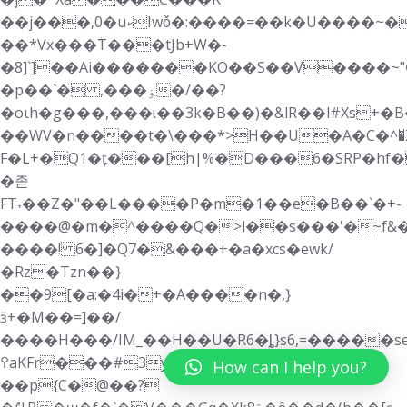
��j���,0�uކIwǒ�:����=��k�U����~�8�������mM-
��*Vx���٘T���tJb+W�-
�8]`]��Ai�������KO��S��V����~
�p��`� ,���ۏ�/��?
�oιh�g���,���ɩ��3k�B��)�&lR��l#Xs+�B�_ڱ6 G��U>�x����1 u�`�=A*P9[�ԪB�1g�F���:�ŕJ,���
��WV�n����t�\���*>H��U�A�C�^�̆
F�L+�Q1�ț���[h|%̄�D���6�SRP�h
�졷
FT˕��Z�"��L����P�m�1��e�B��`�+-
����@�m�^����Q�>l��s���'�~f&�
����! 6�]�Q7�&���+�a�xcs�ewk/
�Rz�Tzn��}
��9[�a:�4i�+�A����n�,}
ӟ+�M��=]��/
����H���/IM_��H��U�R6�ȴ}s6,=�����sed
߉aKFr���#3ya��Y�`yK;X
How can I help you?
��p{C�@��?