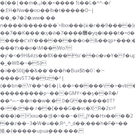
�{��|��m�ۻl�;�=���� ½��L�^^-�/
�;EH�Nw��oo��lb�t�����O~|
��_�7�2�;ww� ��
n����l�������`=8xx���{ӝ�r��9����}
��7��K���:�ӽ�ӣ�7����޽�yq�i���t�=d�S�|9�;���:�޿�����s������f����M�
����c'xiY��������o�&��qp+���;
���Yx��e�\M��Wo?
�y'�<�9H&ézs��8X���o'��o�v�Y�f�up
�_�WB�~�S}
�˨��S0{j��&��'���h�Bux$̃o�ٱ0�:~
����vST7��tz�^|
{��bn�\Y��^�E�|L��>�����\�>�vb
���������p~���GMY<��ş��R�/
��^ޝ~��n��w�.� 0�G������0T?
�>�z�� г��[���G��vc�̣X R�2s>?
�̓��)�̕xxu��셵�>��~�I_jY��Hx���ު�2
��z��~3�W�u��;R^_^_d��;���h�F�=��
矮.�{�����upua݆���:���;