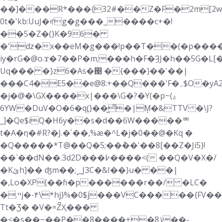
��]���R*���{32#��Z�F�2m[2w
0t�'kb:UuJ�ꏻg�g���_����c+�!
��5�Z�(}K�96�
�'ǳ�x��eM�g���!p��T��(�p���
iy�rG�@o.ϫ�7��P�m;���h�F�ȜJ�h��5G�L
Uq��� �}z6�As�΃ �{���}��'��|
���C4�E5��e@8:+��Q���'F�܇$O�yA2�d�
�j�@�\GX����x|���\G�?�Y(�p~(ݚ
6YW�DuV�O�6�qࣶ(}��̺͌�|M͙�&TTV �\J?
_]�Qe$iQ�H6y��s�d��6W�����ᄈ
t�A�ƞ�#R?�J.�`��,%æ�^L�j�0��@�Kq �
�Q�����*T@��Q�5;��΅��'��8[��Z�Ji5}!
��`��dN��.3d2D���߇����<( ��Q�V�X�/
�Kئh]�� ʤm��;˳_J3C�&I��}u� ��|
�,Lo�XP(��ɦ�p������r��/ �LC�
�.ײj�-۴\*hj}%�0$j���VC�����{FV��]�LL@�'����U�p��?
Tt�Ʒ� �V�=Z͆Ҳ���
�<�s��~��P��ڎ8�+����8��-