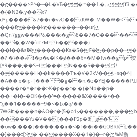
�g����>P^�~�L�VƂ��:ݜ�.1��܋`f3'��g�G��������^>�Ȗ�:��3p
�{�N2�,y��x7
d*p����&7��r�vvO��xKW�_M��W�<x
���fׇ����kg������~��ur
�Qn'{ggw���P&���;�
g}8��7�O�����+�>ܦ\��l�D��rs��
���;�W�`ilo?M܋ ����6�}
��l��&s׈������Ka�S�F���p��~���f�d������ӯ�>�Y����
�? �}��ߍ{�p�ε�!K�ɇ���θ=�M�fw��gp嫯
[*9�� �,��S~L���LÑ���5��� !
������H��k����Tъ�V�2kV��.~sq�^|
�A��:e�ip٠[����g��n.�z�YEJ�����P.SBR�>ʔ
����r�^�r��>K�ƿ��c�'�{�Np��p�
��+�i�-�OK���'=� ����&X����<��
"͜c��1�����~9�<�{x�q/��
7WGit;����n�&O�r�{5�oە1�������,���b�݇b@�z�z
�����Yz�V��[���P2p�8 g�݁'
�ow�,���t��ܶ��.��ir�<�f��i��GOBRRL
�]���::[>�˙������X��1�}�~r� %M揓