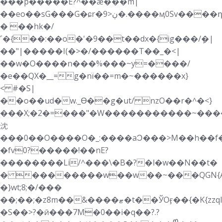
���p�����E?^��ǽ���m|
��eo��sG���G�ɕr�9>ڹ�.����ӎ0Sv����դ�������hx5O��j������6�h-/
� ��hk�/
˹�{��:��o�'�9��t��dx�{ig���/ܾ�|
��"|�����I(�>�/������T��_�<|
��w�O����n���%���~y=����/
�e��QX�__=g�nï��=m�~������x}
< #�S|
��o��ud�w._Ɵ��g�ut/ nzO��r�^�<}
���X;�2�=���"�W�����������~����ݗ��ϯ_���
沈
��� 0��O����O�_:����aϽ���>M��h��f�W����\��o�
�fv0?�����!��nE?
��������Li/^���\�B�?�l�w��N��t�
� ��������w��w��~���QGN{AG���������hW��*ߚ�O
�}wt;8;�/���
��;��;�z8m��&����ޓ�t��ЎOӻ��{�K{zzql}
�S��>?�ӣ���7M�0��i�q��?.?