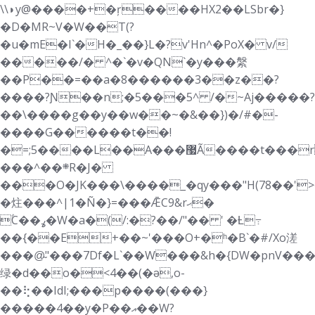
\\◗y@����+�ŗ����HX2��LSbr�}
�D�ΜR~V�W��T(?
�u�mE�I`�H�_��}L�?v'Hn^�PoX� v/
�����/� ^�`�v�QN`�y���縏
��P��=��a�8������3��z��?
����?Ɲ��n;�5���5^ /�~Aj�����?
��\����g��y��w��~�&��})�/#�-
����G������t��!
�=;5����L��A���޷Ã����t���r��őp��������Q�Ξ
���^��܍R�J�
���O�JK���\����_�qy���"H(78��'
�炷���^|1�Ñ�}=���ǢC9&rޙ�
ۢC��ߩ�W�a�(/:�?��/"�� ' �Ƚ߹
��{��E+��~'���O+�ʰ�B`�#/Xo溠
���@̴"���7Df�L`��W���&h�{DW�pn
绿�d��o�<4��(�ǝ,o-
��⢗��ΙdI;���p����(���}
�����4��y�P��އ��W?