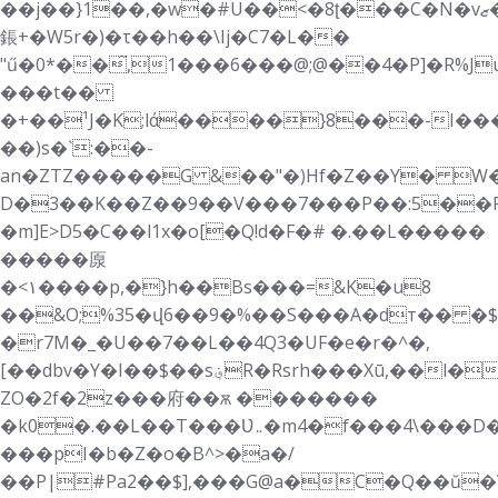
��j��}1��,�w�#U��<�8ʈ���C�N�vޒ�&w`�D4���DD��O�%�Xf�N��.�Z�%�
鋹+�W5r�)�τ��h��\Ij�C7�L��
"ű�0*��̋,1���6���@;@��4�P]�R%J
���t��
�+��¹J�K;lά����}8���-I���
��)s�`:��-
an�ZTZ�����G &��"�)Hf�Z��Y� W�
D�3��K��Z��9��V���7���P��:5��R�
�m]E>D5�C��l1x�o[�Q!d�F�# �.��L�����
�����厡
�<۱����p,�}h��Bs���=&K�u8
��&O;%35�վ6��9�%��S���A�dт�� �$
�r7M�_�U��7��L��4Q3�UF�e�r�^�,
[��dbv�Y�I��$��s؋R�Rsrh���Xū,��l�WfnQF6���#U�ȁ�8d��37��n���f�eH�_�#�mJ5-
ZO�2f�2z���府��ѫ �������
�k0�.��L��T���Ʋ܅�m4�f���4\���D���c{�3
���pI�b�Z�o�B^>�a�/
��P|#Pa2��$],���G@a�C�Q��ŭ