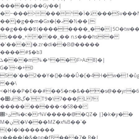
�����p��Gy��|
�~���>���^�Ï�ڏ���Sv���N<=���Z��*wJ�,���BLXs�8J
��j�g��m�Gx�{�ޢ�½��|
��g����ꯕ{��������_��|5O�tw��
s���_+���_�� n.s���hsI�
�'���J�.zr�di��B@�����
����#$�b3
ܠ���m%.�^��}F>
Az8}�|
G�`<�+0
5�'��2��Y�{]�4��Û�[�4H�w�1�ůg
��\
<�H��P�E��#��5�n�&���s̷@��yr�6
�׺uڳ8�`T9�\7���݇JL?
����������<�58��
΍>ݵ%�c�r%V�����@�QZ� |]�k�y��
M�ڹ(�V���MZ�x%B��`�
{�I�I�������
x����{�&�op�fB���7� R�|