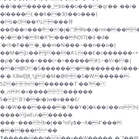
��Ï�������_ bb��o��� �qr�� :��/�
�!����{ ��6��3(t��o���}
�s�O��Y\L���茾
��@��n���f��j�;"3Re�z�nm���
�}��9�Kt�K"���N[t!7{�d �d�
`�rh�P���_��m�N���~��n��o�}
��M�Jz��ij���A'L��E�c������<+
�p�"����<���(<�=��
���#}:~�Vr��|
��@O�5��������������4���4Tؠ�o
�'� X:8wl]ƪ8¸1jJiF�M�@t�5�W�����-
SZ�ŉ�������T'��?�
�_n:H:�x���� ��ܻ����
S�(B1��i�}w�e���E/
�:l�W��������7��Y�]�k��z��vsh
����JwEu\������
���~���b�J��ׯoFp$�~A�4"���
�����^��
ⵅ�������d���v��W�����_�՛7��W