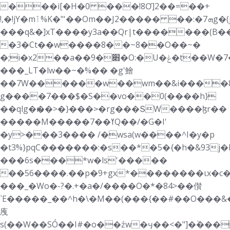
���i[�H�0 ���!8Ơ]2��=��+
!,�!jY�mٲ%K�"'��Om��J2����� ��:�ܗ7g�(j4�^�n���`1�g¥=����C8��?
���q&�]xT����y3a��Qr|t�������(B�
�3�Ct��w����8��~8��O��~�
�;ï�x2��a��׋�9�O:�U�ݟ�t��W�߾=>�����7K<��_Ww�C�Ɲ�Nq�[o�
���_LT�lw��~�%�� �g'鱠
��7W������w��wm��&i����8J
g����7���$�S��vo��0(����h}
��qlg�ԋ��>�}���˃�rg���ՏW����ɮr��
�����M�����ߌ��7Q��/�G�I'
�y>���3���� /�wsa(w����^I�y�p
�t3%}pqC�������:�s��*�5�{�h�&93j
���6s���*w�ls'�����
��56����.��p�9+gx*��������ιx�c�
���_�Wo�-?�.+�a�/����O�*�84>��儧
`E�����_��^h�\�M��(���{�� #��O���&
㡼
s(��W��SÓ��I#�o��źw�ӌ��<�"]�ٞ���*�'u����+O