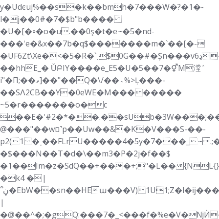
y�Udͼuj%��s�k��bmh�7���W�?�1�-
l�j��0#�7�$b"b����
�U�[�꠶�o�u.��0ş�t�e~�5�nd-
���'e�&x��7b�
q$�������m�`��[�-
�UF6Zt\Xe�<�5�R�`˰$0G��#�Șn���vډ6��p:��t�Ta)
��hhE_� ǓԲIY����e_E5�U�5��7�⚥M漟ٛ
i"�Π;��ވ]��"��Q�\/��؞%>Ļ���-
��SɅ2CB��Y�0eWE�M��������
~5�r�������o�c
��E�'#2�*��.��sUb�3W���;�
@���"��wם˺p��Uw��&�K�V���S-��-
p2(1�˯��FLrU�����4�5y�7���_~.;
�$���N��T�d�\��m3�P�2j�f��$
�1��Im�z�SdQ��+���+;"�L��{NL{
�k4 �|
՞ڼ�EbW��sn��HEա���V)1U1;Z�l�ĳ���+�%�)������Usb�~"n�`2N1׉~�Jߛ���MvD���T��΀�����-
|
�@��^�;�gQ:���7�_<���f�%e�V�ǋЍ��F����m���@ޢ����Dg<�4m�h%���ݭ