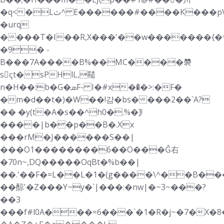
�q<�Lٿ^ E������#����K���pV�s�x��s��
�urq
����T�I��R,X���'��w�������{�
�9
� -
B���7A����B%��MC����褜
sҁt�sPHlL,䪈
n�H��:b�G�ܣF- I�#x��̓�>:�F�
�m�d��t�)�W��!걈�bs����2��`A?
�� �y(t�A�s��^h0�.%�]!
����|b��p��B�.Xx
���rM�J������S��|
���O1��������6��O���Ĝ右
�70n~,DQ�����OqBt�%b��|
��.'��F�=L��L�1�(g����\^��B��
��䣼'�Z���Y~y�`|���:�nw|�~3~���?
��3
���f#l0A���=6���`�1�R�j~�7�X�8