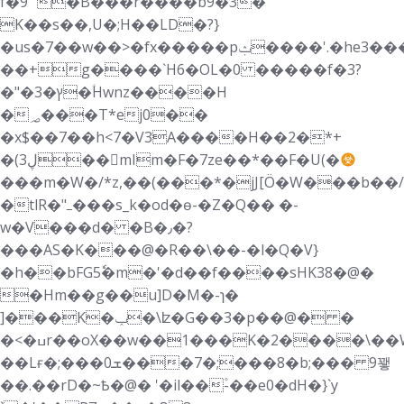
f�9" �B���r����b9�3�
K��s��,U�;H��LD�?}
�us�7��w��>�fx�����pݑ����'.�he3���
��+g����`H6�OL�0 �����f�3?
�"�ץ�3�ؑHwnz����H
�؃���T*ej0��
�x$��7��h<7�V3A����H��2�*+
�(3ڸ��mIm�F�7ze��*��F�U(�
���m�W�/*z,��(���*�jJ[Ö�W���b��/
�tlR�"ߺ���s_k�od�ѳ-�Z�Q�� �-
w�V���d� �B�٫�?
���AS�K���@�R��\��-�l�Q�V}
�h��bFG5ٗ�m�'�d��f����sHK38�@�
�Hm��g��u]D�M�-ɿ�
]���K�ݕ�\ʫ�G��3�p��@� �
�<�ߎr��oX��w��1���K�2����\��W�&�w_�C��Vg�n�h{/
��Lғ�;���ܫ0���7�;���8�b;��� 9꽿
��.��rD�~Ҍ�@� '�il��۫-��e0�dH�}`y