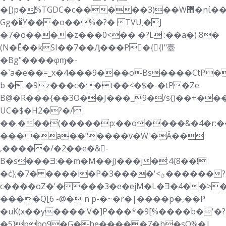
�[)p�߽%TGDC�c�����3)��W޾�nί�������A��Z���g����������t�������~
Gg��̏Y���o��%�?� TVU܂�J
�7�o����z���0<�� �?L :��a�) 8�
(N�Ē��kSI��7��Ԓ���P􁳁�{{I"臺
�Bg"����φɱ�-
�`a�e��=_x�4���9���oBs����CtP�
b � �9z���c��t��<�$�-�tP�Ze
B@�R���{��3О��J���_9�/s{)��+���
UC�$�H2�?�/
��.���(�����p:��o����&�4�r:��
����a��"����v�W'�Â��
,�����/�2��e�&􋕻-
B�s���Ǝ:��m�M��j)���j�:4{8��!
�ċ};�7� ����i�P�3����'<ؿ������?
c����oZ�'����3�e�ejM�L�Ǝ�4��
>
����Q[6 -@� n p-�~�r�|����p�,��P
�uK(x��y����:V�]P���*�9[%����b�'�?
�5}pbo9�G�he�����7�h�sQ%�|