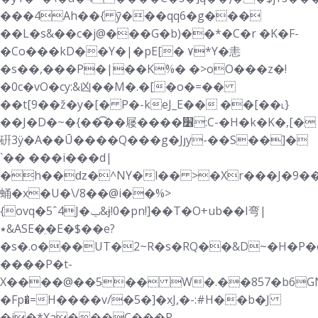
���4Ah��{ ȳ���qq6�g���
��L�s&��c�j@���G�b)��*�C�r �K�F-
�Co���kD��Y�|�pE[� ۷*Y�恚
�s��,���P�|��K%� �>oO���z�!
�0c�vO�cy:&凶��M�.�[�o�=��
��t[9��ž�y�[� P�-keJ_E�� ��[��˪}
��J�D�~�{��͡��屦����׶:C-�H�k�K�,[�
硏3ӱ�A��Ū����Q��
�g�Jյy-��S��]�
`�� ���i���d|
�h��ǳ�^NY�l�� >�Xr���J�9��
蛹�x�U�\/8��@i��%>
{ovq�5ˆ4J�ݕ&ɉ!0�pn!]��T�O+ub��I弯|
٭&ASE�ֵ�E�$��e?
�s�.o���UT�2~R�s�RQ�
�&D~�H�P�
����P�t-
X����@��5�� W�.��857�b6G
�Fp�̍=H����v/�5�]�xJ,�-:#H��b�J
�j�*Xa���C���R