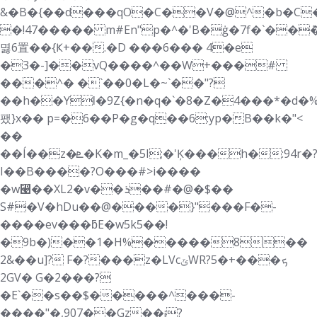
&�B�{��d���qO
�C��V�@^�b�C�
�!47����� m#En"p�^�'B�ġ�7f�`��ܶ
멿6置��{Ҝ+��.�D ���6��� 4�e
�3�-]��vQ����^��W+���#
���^� �`��0�L�~`��"?
��h��YƖ�9Z{�n�q�`�8�Z�4���*�d�
팼}x�� p=�6��P�g�q��6:yp�B��k�"<
��
��Í��z�ܧ�K�m_�5I;�'Ķ���h�:94r�?%*��G�p9J�I�
I��B����?O���#>i����
�w⵩��XL2�v��ܪ��#�@�$��
S#�V�hDu��@����}"���F�-
����ev���ƃE�w5k5��!
�9b�)��1�H%�����8��
2&��u]? F�?���z�LVcݶWRܟ���+�5?
2GV� G�2���?
�E`��s��$�����^���-
����"�,907��Gz��¡?