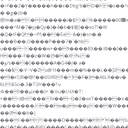
�>f��2�ٟY�����h��є�Dbg'6�O��s��^c
� �g�zb�
侪!m�a� ������i�$\�k�����6޽0w6�b��9�2�#�08��7�6�p��2L��5�w�4غK��s�p���.�H%F|t�k�~�
���^M�7�yj�Qy�]�4�b�$쀿[��xoT!�W
�Q�tF�Q�~Pf;���Ea~&�)�sn�.�
���B��,O����P���7�`�hk-
u���~����w+��9����BX��.t8��]��
H���-F��z�W�}9��X%ί�
�ۆ/s���[�����A�G4�J� a�
�4�$�:V~V�Zu@`H���m��%���L��]2�
�!�ғٌ)R�!@?��b5ІR0F��F�}�A6LR��v�
6L\&So�.3�T2H���ݍ?
4r��I��ﯵx��}+`�.bu�LԿX�T؛
+��=)@n���hi��~Q�2�xeT�����x:��;
z�������,��w�pm��p���W���
��{f��b�|
���i`������D�����*`��3u�
�y1�*�\�a�4����C�s�]q��)��$jỶs��