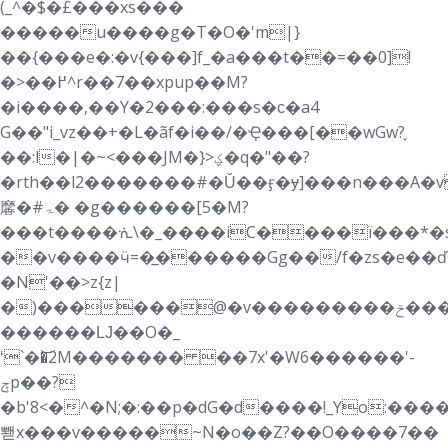
(_^�$�£���xs���
�����u����g�T�O�'m|}
��{���e�:�v{���]f_�a���t��=��0]!
�>��߂^r��7��xpup��M?
�i����,��Y�2���:���s�ϲ�a4
G��"i_vz��+�L�ãf�i��/�݁Ҿ���[��wGw?֪
��:l�|�~<���JM�}>ؼ�q�"��?
�rth��l2�������#�Ǔ��ӻ�ɏ]���n���A
黁�#ۃ� �g������[5�M?
���t����ᣐ\�_����iC����ї���*�s�
��v����ӵ=�̲������Gg��/f�zs�e��ď
�N'��>z{z|
�)������@�v���������ݗ����}
������Ǉ��O�_
ʻ`��͝2M������� ��7x'�W6������'-
ݼp��?
�b'8<�^�N;�:��p�dG�d����!_Yo:���
뽿x���v�����~N�o��Z?��O����7��