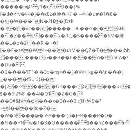
�����n@^y1�q0d��|%
[�d�v��j��c8z�l#�` � ⸻�u#�f�8�
��W���¨N�2H�(ǲb
�7��v2��p�����|D6��?/�[�sH(!
��Z�� e/���x�R҉�S�����SM�㱫
��L�o�2 ��R �~�]
[��E�zA�W4=��`�փM��QZ�T����߷h
���I���i.6��B��h�j��n�+mCA�/
�Db�
�C����'!T1�.�3o�nҙ<��ݞ�V_kg��\n���|
ۑ���!�f5U'3}��
�[7�k^���Ȗ<���rG0���pٱ�ϐ��ӌ$=̛bWJw�X��~��"_
$��3!Z%8 .��4ߊ�Q1 [�Z�G�;!
��C#&h�c;���x�E�v�3 c(!!f+S�?
~4����8q�Z�!
�W�d���@�a5*���f)ά�J~Ŗ���R�O�'
�%��+Nw�1�3�Q�����J��ńZ���n