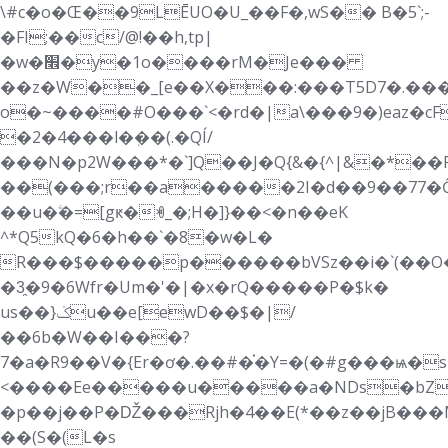
\#c�о�Œ��9LĒUO�U_��F�,wS�� B�5`;-
�FI;��c/@!��h,tp|
�w�׮�y�1o����rM�Je���
��z�W��_[e��Х���:���T5D7�.��
o�~����#O���`<�rd�|a\���9�)eaz�cF�e
�2�4���l�ٖ��(.�QÍ/
���N�p2W���*�`]Q��J�Q{&�{^|&�*��
��(���;r��a�����2I�d��9��77�Ĝ�
��u�ۧ�=[gԟ�ꏓ_�;H�]}��<�n��eK
^*Q5kQ�6�h��`�8�w�L�
R���$�����p������bVSz��i�`(��O�c
�3̯�9�6Wfr�Um�'�|�x�rQ�����P�$k�
us��}ݢu��e[ewD��$�|/
��6b�W��I���?
7�a�R9��V�{Er�ơ�.��#�֗�Y=�(�#g���ѩ�sR�Q��nU
<����Ee�����u�����a�NDs�bZ�j��¸Z��q��2V��+�z�A_
�p��j��P�Ǆ���Rjh�4��E(*��z��jB���M
��(S�(L�s