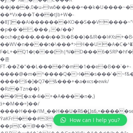
��j���,0�uކIwǒ�:����=��k�U����~�8�������mM-
��*Vx���٘T���tJb+W�-
�8]`]��Ai�������KO��S��V����~
�p��`� ,���ۏ�/��?
�oιh�g���,���ɩ��3k�B��)�&lR��l#Xs+�B�_ڱ6 G��U>�x����1 u�`�=A*P9[�ԪB�1g�F���:�ŕJ,���
��WV�n����t�\���*>H��U�A�C�^�̆
F�L+�Q1�ț���[h|%̄�D���6�SRP�h
�졷
FT˕��Z�"��L����P�m�1��e�B��`�+-
����@�m�^����Q�>l��s���'�~f&�
����! 6�]�Q7�&���+�a�xcs�ewk/
�Rz�Tzn��}
��9[�a:�4i�+�A����n�,}
ӟ+�M��=]��/
����H���/IM_��H��U�R6�ȴ}s6,=�����sed
߉aKFr���#3ya��Y�`yK;X
How can I help you?
��p{C�@��?