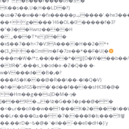
f�9" �B���r����b9�3�
K��s��,U�;H��LD�?}
�us�7��w��>�fx�����pݑ����'.�he3���
��+g����`H6�OL�0 �����f�3?
�"�ץ�3�ؑHwnz����H
�؃���T*ej0��
�x$��7��h<7�V3A����H��2�*+
�(3ڸ��mIm�F�7ze��*��F�U(�
���m�W�/*z,��(���*�jJ[Ö�W���b��/
�tlR�"ߺ���s_k�od�ѳ-�Z�Q�� �-
w�V���d� �B�٫�?
���AS�K���@�R��\��-�l�Q�V}
�h��bFG5ٗ�m�'�d��f����sHK38�@�
�Hm��g��u]D�M�-ɿ�
]���K�ݕ�\ʫ�G��3�p��@� �
�<�ߎr��oX��w��1���K�2����\��W�&�w_�C��Vg�n�h{/
��Lғ�;���ܫ0���7�;���8�b;��� 9꽿
��.��rD�~Ҍ�@� '�il��۫-��e0�dH�}`y