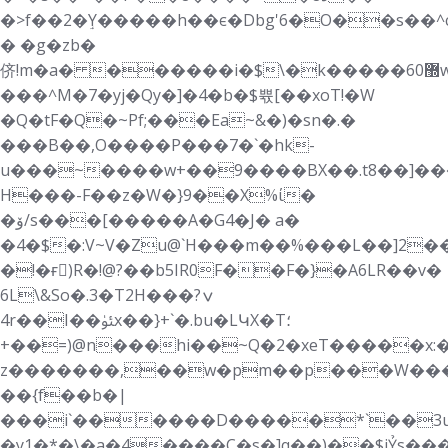
�>f��2�ٟY�����h��є�Dbg'6�O��s��^c
� �g�zb�
侪!m�a� ������i�$\�k�����6޽0w6�b��9�2�#�08��7�6�p��2L��5�w�4غK��s�p���.�H%F|t�k�~�
���^M�7�yj�Qy�]�4�b�$쀿[��xoT!�W
�Q�tF�Q�~Pf;���Ea~&�)�sn�.�
���B��,O����P���7�`�hk-
u���~����w+��9����BX��.t8��]��
H���-F��z�W�}9��X%ί�
�ۆ/s���[�����A�G4�J� a�
�4�$�:V~V�Zu@`H���m��%���L��]2�
�!�ғٌ)R�!@?��b5ІR0F��F�}�A6LR��v�
6L\&So�.3�T2H���ݍ?
4r��I��ﯵx��}+`�.bu�LԿX�T؛
+��=)@n���hi��~Q�2�xeT�����x:��;
z�������,��w�pm��p���W���
��{f��b�|
���i`������D�����*`��3u�
�y1�*�\�a�4����C�s�]q��)��$jỶs��