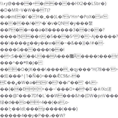
\\◗y@����+�ŗ����HX2��LSbr�}
�D�ΜR~V�W��T(?
�u�mE�I`�H�_��}L�?v'Hn^�PoX� v/
�����/� ^�`�v�QN`�y���縏
��P��=��a�8������3��z��?
����?Ɲ��n;�5���5^ /�~Aj�����?
��\����g��y��w��~�&��})�/#�-
����G������t��!
�=;5����L��A���޷Ã����t���r��őp��������Q�Ξ
���^��܍R�J�
���O�JK���\����_�qy���"H(78��'
�炷���^|1�Ñ�}=���ǢC9&rޙ�
ۢC��ߩ�W�a�(/:�?��/"�� ' �Ƚ߹
��{��E+��~'���O+�ʰ�B`�#/Xo溠
���@̴"���7Df�L`��W���&h�{DW�pn
绿�d��o�<4��(�ǝ,o-
��⢗��ΙdI;���p����(���}
�����4��y�P��އ��W?