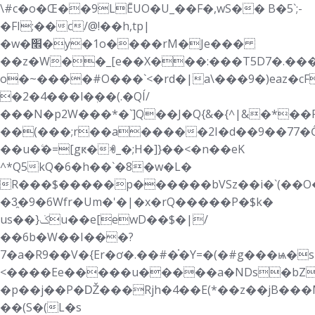
\#c�о�Œ��9LĒUO�U_��F�,wS�� B�5`;-
�FI;��c/@!��h,tp|
�w�׮�y�1o����rM�Je���
��z�W��_[e��Х���:���T5D7�.��
o�~����#O���`<�rd�|a\���9�)eaz�cF�e
�2�4���l�ٖ��(.�QÍ/
���N�p2W���*�`]Q��J�Q{&�{^|&�*��
��(���;r��a�����2I�d��9��77�Ĝ�
��u�ۧ�=[gԟ�ꏓ_�;H�]}��<�n��eK
^*Q5kQ�6�h��`�8�w�L�
R���$�����p������bVSz��i�`(��O�c
�3̯�9�6Wfr�Um�'�|�x�rQ�����P�$k�
us��}ݢu��e[ewD��$�|/
��6b�W��I���?
7�a�R9��V�{Er�ơ�.��#�֗�Y=�(�#g���ѩ�sR�Q��nU
<����Ee�����u�����a�NDs�bZ�j��¸Z��q��2V��+�z�A_
�p��j��P�Ǆ���Rjh�4��E(*��z��jB���M
��(S�(L�s