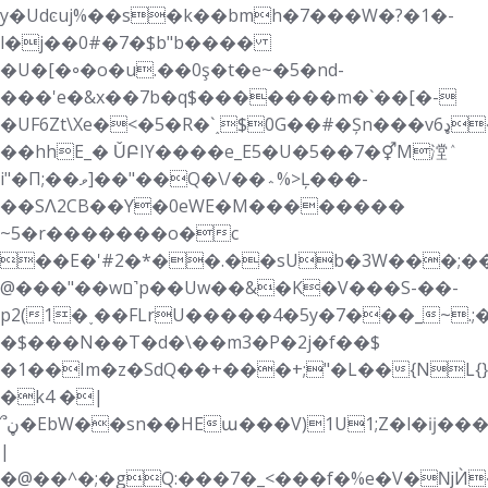
y�Udͼuj%��s�k��bmh�7���W�?�1�-
l�j��0#�7�$b"b����
�U�[�꠶�o�u.��0ş�t�e~�5�nd-
���'e�&x��7b�
q$�������m�`��[�-
�UF6Zt\Xe�<�5�R�`˰$0G��#�Șn���vډ6��p:��t�Ta)
��hhE_� ǓԲIY����e_E5�U�5��7�⚥M漟ٛ
i"�Π;��ވ]��"��Q�\/��؞%>Ļ���-
��SɅ2CB��Y�0eWE�M��������
~5�r�������o�c
��E�'#2�*��.��sUb�3W���;�
@���"��wם˺p��Uw��&�K�V���S-��-
p2(1�˯��FLrU�����4�5y�7���_~.;
�$���N��T�d�\��m3�P�2j�f��$
�1��Im�z�SdQ��+���+;"�L��{NL{
�k4 �|
՞ڼ�EbW��sn��HEա���V)1U1;Z�l�ĳ���+�%�)������Usb�~"n�`2N1׉~�Jߛ���MvD���T��΀�����-
|
�@��^�;�gQ:���7�_<���f�%e�V�ǋЍ��F����m���@ޢ����Dg<�4m�h%���ݭ