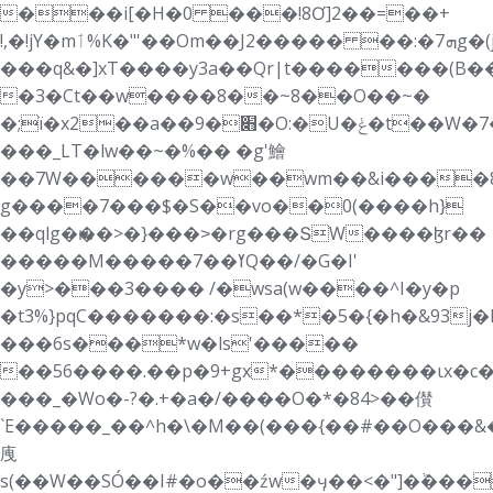
���i[�H�0 ���!8Ơ]2��=��+
!,�!jY�mٲ%K�"'��Om��J2����� ��:�ܗ7g�(j4�^�n���`1�g¥=����C8��?
���q&�]xT����y3a��Qr|t�������(B�
�3�Ct��w����8��~8��O��~�
�;ï�x2��a��׋�9�O:�U�ݟ�t��W�߾=>�����7K<��_Ww�C�Ɲ�Nq�[o�
���_LT�lw��~�%�� �g'鱠
��7W������w��wm��&i����8J
g����7���$�S��vo��0(����h}
��qlg�ԋ��>�}���˃�rg���ՏW����ɮr��
�����M�����ߌ��7Q��/�G�I'
�y>���3���� /�wsa(w����^I�y�p
�t3%}pqC�������:�s��*�5�{�h�&93j
���6s���*w�ls'�����
��56����.��p�9+gx*��������ιx�c�
���_�Wo�-?�.+�a�/����O�*�84>��儧
`E�����_��^h�\�M��(���{�� #��O���&
㡼
s(��W��SÓ��I#�o��źw�ӌ��<�"]�ٞ���*�'u����+O