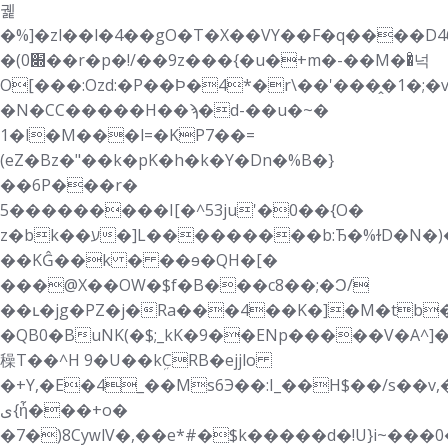
궱
�%]�zl��l�4��gO�T�X��VY��F�q����D4
�(0׍��r�p�!/��9z���{�u�+m�-��M��ͦ넉
O[���:Ozd:�P��Ϸ�4*�r\��'���̭�1�;�
�N�CC�����H��ϡ�d-��u�~�
1�l�M���l=�KP7��=
(eZ�Bz�"��k�pK�h�k�Y�Dn�%B�}
��6P���r�
5���������I[�^53ju'�0��{O�
z�bk��ע�]L���������b:Ђ�%ɫD�N�)��1٬e�"�Y28@.
��KĜ��k � ��ɘ�QH�[�
���@X��OW�$f�B���c8��;�Ͻ/
��ւ�jg�PZ�j�Ra���4��K�]�M�tb�
�QB0�BuNK(�$;_kK�9��ENp�����V�A^]�
䆆T��^H 9�U��kܹCRB�ejjlo
�+Y,�E�4_��Ms6Э��:I_��H$��/s�
ی{ἦ���+o�
�7�)8CyԝlV�,��e*#�$k�����d�!U}i~���