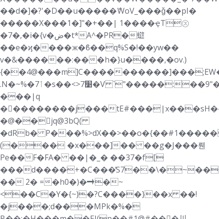
��d�]�?'�D��u�����ެWoV_���ǧ��pI�
�����X���1�]"�+��| 1����ҿT㋜
�7�,�i�{v�ض�t*A^�PR�䗴
��e�ϗ����ж�ϐ��q%S�!��yw��
v�&������:���h�}u����,�ov.)
{��4@���m]C����������]���;EW��بt7>*��#g�
.N�~%�7ٲ�s��<>7׹�V `"�����:��9"�� ��oP��������A�|!
���|q
�򕭾��������j���tE#���|x���sH�{
�@��jq@3bQ(
�dRb� P���%>dX��>��o�{��#1�����
(��� �x���]�� ��g�J���뤤
Pe��F�FA� ��|�_� ��37�f[
���d����ׂ+�C���̓S7��\�~��
�� 2� =�h0�)�➝�~
<��C�Y�{~)�?C����}��x ��!
�j���;d���MPk�%�
B��;�H���m��EJ(p��#1@#��񷏇�川