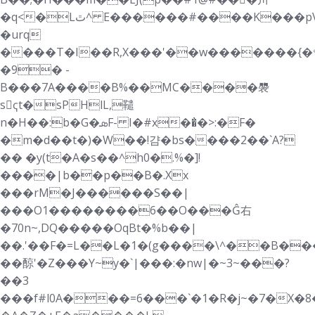
�q<�Lٿ^ E������#����K���pV�s�x��s��
�urq
����T�I��R,X���'��w�������{�
�9
� -
B���7A����B%��MC����褜
sҁt�sPHlL,䪈
n�H��:b�G�ܣF- I�#x��̓�>:�F�
�m�d��t�)�W��!걈�bs����2��`A?
�� �y(t�A�s��^h0�.%�]!
����|b��p��B�.Xx
���rM�J������S��|
���O1��������6��O���Ĝ右
�70n~,DQ�����OqBt�%b��|
��.'��F�=L��L�1�(g����\^��B��
��䣼'�Z���Y~y�`|���:�nw|�~3~���?
��3
���f#l0A���=6���`�1�R�j~�7�X�8