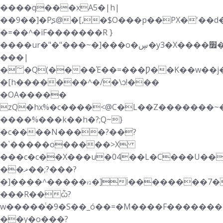
����q���xA5�|h|
��9��]�Pׇs@�[,�$O���p��PX�'��d��_l�":�2P<}.�&O��ƪ�ژS��
�=��^�i F�������R }
����ur�"�"���~�]���o�ڛ�y3�X����׿�vN.������3$��s�ǂ$���A��k��Q���G�dUxS��]�@a�"&�������g�~�K�uE�g�Y}
���|
�؅�Q(����Έ��=���Ƿ��K��w��j���rQ��ɷO2
�[h�������^�/�\ͻ!���
�OA�����
zQ�hx%�c����<@C�L��Z�������~�
����%���k��h�?;Q~}
�c����N����?��?
�`�����o�����>X
���c�c��X���u�04��L�C���U��
��ޜ��;?���?
�]����^�����ꤙ�]İ��������7�
���R��ѽ?
w�����ͭ�9�S��_ó��=�M����F�������|}w�
��y�o���?