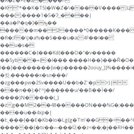
�A�Z�+E�a����!-
�K"*��K�T5ļ�W�Z�\����V����:Ц
���(;����1�5�Ɂ_����|
��a�P�q�]�ԡ��
�����m��2����*0�����K��
�R�;F�\J�a%��S���u�a( 4F��í��
��u�s�ܺ
������C�{���Kd{���O�"�v�����
��Syb� �٭{:�l��� ����H��}���Ȓ�O�
l��]
��������{w�p�����2 oouy_}}%�
�킷.������x�sл���/
�zg���pw�2Sv����U��b�Zʹ�p>}|
���n��);�I'^j������u/��B��Ï��/
����}N�����(_}
�zg��M2��48�����ON���%G�;���h}
����u��4xp�|
�t:˻���{��E�Kb�io�Lg{g�Tm'��G�>��^6�ؾ��yz�r���1ϖ������+1��9��`�0X
������{�tv��ޝ���Ǘ;��z<��;�j��RH��כ�i�m�����n�����