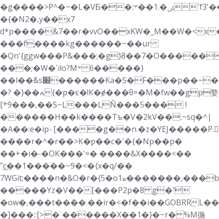
�g����>P^�~�L�VƂ��:ݜ�.1��܋`f3'��g�G��������^>�Ȗ�:��3p
�{�N2�,y��x7
d*p����&7��r�vvO��xKW�_M��W�<x
���fׇ����kg������~��ur
�Qn'{ggw���P&���;�
g}8��7�O�����+�>ܦ\��l�D��rs��
���;�W�`ilo?M܋ ����6�}
��l��&s׈������Ka�S�F���p��~���f�d������ӯ�>�Y����
�? �}��ߍ{�p�ε�!K�ɇ���θ=�M�fw��gp嫯
[*9�� �,��S~L���LÑ���5��� !
������H��k����Tъ�V�2kV��.~sq�^|
�A��:e�ip٠[����g��n.�z�YEJ�����P.SBR�>ʔ
����r�^�r��>K�ƿ��c�'�{�Np��p�
��+�i�-�OK���'=� ����&X����<��
"͜c��1�����~9�<�{x�q/��
7WGit;����n�&O�r�{5�oە1�������,���b�݇b@�z�z
�����Yz�V��[���P2p�8 g�݁'
�ow�,���t��ܶ��.��ir�<�f��i��GOBRRL
�]���::[>�˙������X��1�}�~r� %M揓