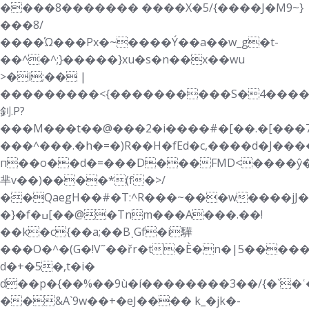
����8������� ����X�5/{����J�M9~}
���8/
����Ώ���Px�~����Ý��a��w_g�t-
��^�^;}�����}xu�s�n��x��wu
>�i;�� |
���������<{����������S�4��������y
釗.P?
���M���t��@���2�i����#�[��.�[���7
���^���.�h�=�)R��H�fEd�c,����d�J����
п��o��d�=���D���FMD<����ŷ�
芈v��)����*(f�>/
��QaegH��#�T:^R���~���w����jJ
�}�f�ߎ[��@�Tnm���A���.��!
��k�c{��a;��BͺGf�i驊
���O�^�(G�!V˜��řr�t�Ѐ�n�|5���
d�+�5�,t�i�
d��p�{��%��9ù�í��������3��/{�`�
��&A`9w��+�eJ���� k_�jk�-