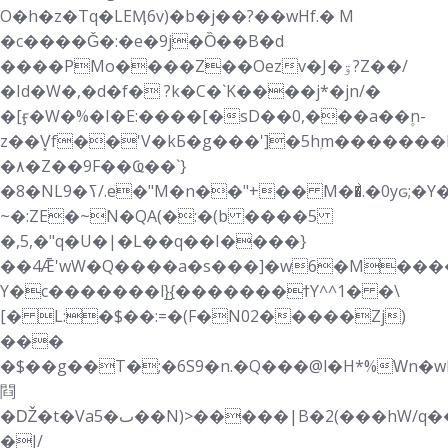
O�h�z�Tq�LEӍ6v)�b�j��?��wHf.� M
�c����Ǧ�:�e�9j�Ȍ��B�d
����PMo����Z��Oezv�J�ۊ?Z��/
�Id�W�,�d�f� ?k�C�`K����j*�jn/�
�[ӻ�W�%�I�E:����[�sD��0,���a��۪n-
z��V͓f��'V�kБ�g���']�5hۭm�������
�٨�Z��9F��Ҩ��`}
�8�NLߖ�9/.e�"M�n��"+�� M��͐.�0yԍ;�Y��]i)�Ӆ�ݯ�S�J|k:�p��\eQu���5�3s��rMgd
~�:ZE�~N�QA(�:�(b ����5
�,5,�"q�U�|�L��q��I����}
��4Ǣ'wW�Q����a�s���]�w6�M�����|g?lm��ڣ��XE�D,*��{��\C�^��b��!/<*��b.����^:
Y�c�������l}̺{�������ϯY^^1� �\
[� L:�$��:=�(F�N02�����Zj)
���
�$��g��T�;�6S9�n.�Q���@l�H*%Ԝn�w
閰
�Ǆ�t�Va5�ٮ��N)>�����|B�2(���hW/q����3;�6�0�⩟��LH�i? :)�3�0�{�7��Ҧ��NfBM���t�h�Ń0C�c]�x��4x #V�C
�J/