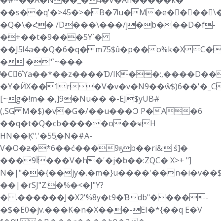
�#~��A�N��_�4�V�Ah�����k�
��s��q'�>45�>�B�7!u�M�e�򜷇���\
�Q�\�Հ� /D���\���/j�b���D�f-
�+��t�9���5Y`�
��J5!4a��Q�6�q� m75$ȗ�p��o%k�X
� �"`~���
̸�C6Ύa��*��z����Ɗ/IK��:,����D��
�Y�ӤX��1r�V�v�v�N9��ŵ$)6��'�_
[~g�!m� �,]9�Nu�� �-EJ$yUB#
(,SG M�$)�v�G�/��u���Ɔ P�A�6
��q�t�Q�cb�����o��ҹH
HN��Ķ".'�55̥�N�#A-
V�O�ƶ�*6��ć���9ҕb��ri&: ś]�
���آ9���V�h�'�j�ƀ��:ZQC� X>+ "]
N�|"��{��jy�.�m�}u����'��n�i�v��$
��|�rSJ"Z:�%�<�J"Y?
� .������J�X2'%8y�t9�Ɓdb"����-
�$�E0�jv.���K�n�X���-EI�*{��q Ε�V