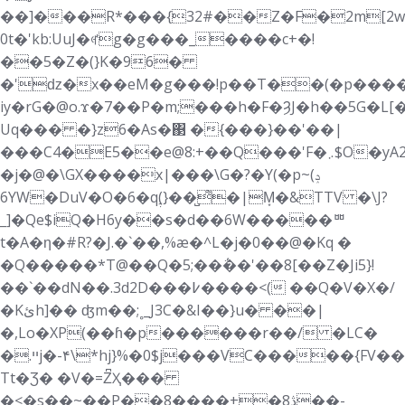
��]���R*���{32#��Z�F�2m[2w
0t�'kb:UuJ�ꏻg�g���_����c+�!
��5�Z�(}K�96�
�'ǳ�x��eM�g���!p��T��(�p���
iy�rG�@o.ϫ�7��P�m;���h�F�ȜJ�h��5G�L
Uq��� �}z6�As�΃ �{���}��'��|
���C4�E5��e@8:+��Q���'F�܇$O�yA2�d�
�j�@�\GX����x|���\G�?�Y(�p~(ݚ
6YW�DuV�O�6�qࣶ(}��̺͌�|M͙�&TTV �\J?
_]�Qe$iQ�H6y��s�d��6W�����ᄈ
t�A�ƞ�#R?�J.�`��,%æ�^L�j�0��@�Kq �
�Q�����*T@��Q�5;��΅��'��8[��Z�Ji5}!
��`��dN��.3d2D���߇����<( ��Q�V�X�/
�Kئh]�� ʤm��;˳_J3C�&I��}u� ��|
�,Lo�XP(��ɦ�p������r��/ �LC�
�.ײj�-۴\*hj}%�0$j���VC�����{FV��]�LL@�'����U�p��?
Tt�Ʒ� �V�=Z͆Ҳ���
�<�s��~��P��ڎ8�+����8��-