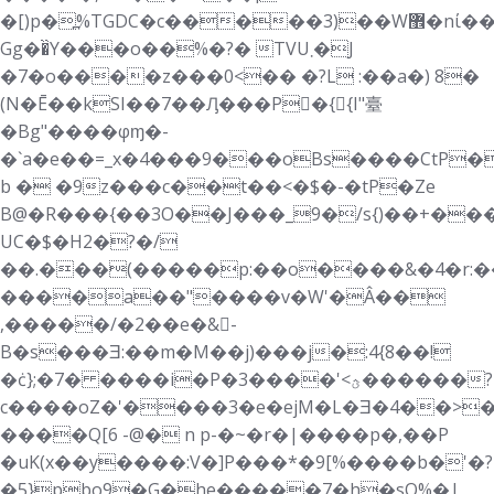
�[)p�߽%TGDC�c�����3)��W޾�nί�������A��Z���g����������t�������~
Gg��̏Y���o��%�?� TVU܂�J
�7�o����z���0<�� �?L :��a�) 8�
(N�Ē��kSI��7��Ԓ���P􁳁�{{I"臺
�Bg"����φɱ�-
�`a�e��=_x�4���9���oBs����CtP�
b � �9z���c��t��<�$�-�tP�Ze
B@�R���{��3О��J���_9�/s{)��+���
UC�$�H2�?�/
��.���(�����p:��o����&�4�r:��
����a��"����v�W'�Â��
,�����/�2��e�&􋕻-
B�s���Ǝ:��m�M��j)���j�:4{8��!
�ċ};�7� ����i�P�3����'<ؿ������?
c����oZ�'����3�e�ejM�L�Ǝ�4��
>
����Q[6 -@� n p-�~�r�|����p�,��P
�uK(x��y����:V�]P���*�9[%����b�'�?
�5}pbo9�G�he�����7�h�sQ%�|