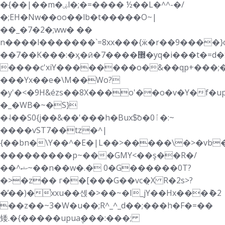
�{��|��m�ۻl�;�=���� ½��L�^^-�/
�;EH�Nw��oo��lb�t�����O~|
��_�7�2�;ww� ��
n����l�������`=8xx���{ӝ�r��9����}
��7��K���:�ӽ�ӣ�7����޽�yq�i���t�=d�S�|9�;���:�޿�����s������f����M�
����c'xiY��������o�&��qp+���;
���Yx��e�\M��Wo?
�y'�<�9H&ézs��8X���o'��o�v�Y�f�up
�_�WB�~�S}
�˨��S0{j��&��'���h�Bux$̃o�ٱ0�:~
����vST7��tz�^|
{��bn�\Y��^�E�|L��>�����\�>�vb
���������p~���GMY<��ş��R�/
��^ޝ~��n��w�.� 0�G������0T?
�>�z�� г��[���G��vc�̣X R�2s>?
�̓��)�̕xxu��셵�>��~�I_jY��Hx���ު�2
��z��~3�W�u��;R^_^_d��;���h�F�=��
矮.�{�����upua݆���:���;