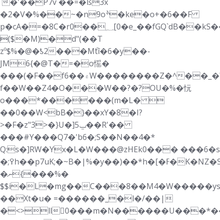
`�'��P7v ��=�ß3x
�2�V�%��~�n9oׯ�ke�o+�6��F
p�cA�=�8C
�r0��؁[0�e_��fGQ`dB��kS��7�FM�/`�u��b�w�M����>�bpP
̴($�M)�d"(��T
zº$%�@�ƾ2���Mۜtî�6�y��-
JM6{�@T�=�o愮�
���(�F��f6��۾W��������Z�^��_�?
f��W��Z4�O���W��?�?OU�%�忨
o���*������(m�L� 
��0��W<bB�}��xY�8�I?
>�F�z"3>�}U�]ݐ5��R'��
���#Y���Q7�'b6�;S��N��4�*
Q:s�]RW�Yx�L�W���@zHEk0���
���6�s
�;߉h��p7uK;�~B�|%�y��)��*h�[�ߓ�K�NZ�S}
�ނ{���%�
$$i�L�mg��C���8��M4�W�����ys
��Xt�u� =������_�l�/��|
�<>ll񹠞0���m�N������U���*��݆rK