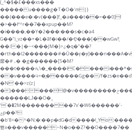
(_^�$�£���xs���
�����u����g�T�O�'m|}
��{���e�:�v{���]f_�a���t��=��0]!
�>��߂^r��7��xpup��M?
�i����,��Y�2���:���s�ϲ�a4
G��"i_vz��+�L�ãf�i��/�݁Ҿ���[��wGw?֪
��:l�|�~<���JM�}>ؼ�q�"��?
�rth��l2�������#�Ǔ��ӻ�ɏ]���n���A
黁�#ۃ� �g������[5�M?
���t����ᣐ\�_����iC����ї���*�s�
��v����ӵ=�̲������Gg��/f�zs�e��ď
�N'��>z{z|
�)������@�v���������ݗ����}
������Ǉ��O�_
ʻ`��͝2M������� ��7x'�W6������'-
ݼp��?
�b'8<�^�N;�:��p�dG�d����!_Yo:���
뽿x���v�����~N�o��Z?��O����7��