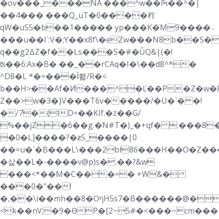
�ov���_���NA ���^w��lϞ��^�|
��4��� ���Q_uT�6����秨
qW�uS5�b��1����� yp���K�M9����؞
���u��I`:V�;Y��x8f\�eZw���N8b��S
q��g2ΔZ�f��Ls���S�#�ŮQ&|(�!
ʦ��6:Ax�B� ��_��rCAԛ�I�\��d8^*�
^D8�L *�=���Ȋ홻/R�<
b��H>��Af�Ͷ���^�Ľ��P�Z�w�Я
Z��>w�3�}V���T6v�����/�U�`� �!
�/7�{ID=��KIf.�z��G/
%��jZ�6��g.�N#T�)_�+qf� :���8
�0�L]����?�ƶ5_����|0
��=u�`�B���L\���2bl86���H��O�Z��
�삹��L�-����v@p)s�.��?&w
���<*��M�C���=� +W&�
���0�"��!
�,��\i��mh��8�OףH5s7�B������@�h���D�,�,̱Uƅm�S�ZͲa�)
<k��nV;�9�ӨP�[2~5#�<���~cm���|