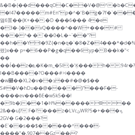
&�B�{��d���qO
�C��V�@^�b�C�
�!47����� m#En"p�^�'B�ġ�7f�`��ܶ
멿6置��{Ҝ+��.�D ���6��� 4�e
�3�-]��vQ����^��W+���#
���^� �`��0�L�~`��"?
��h��YƖ�9Z{�n�q�`�8�Z�4���*�d�
팼}x�� p=�6��P�g�q��6:yp�B��k�"<
��
��Í��z�ܧ�K�m_�5I;�'Ķ���h�:94r�?%*��G�p9J�I�
I��B����?O���#>i����
�w⵩��XL2�v��ܪ��#�@�$��
S#�V�hDu��@����}"���F�-
����ev���ƃE�w5k5��!
�9b�)��1�H%�����8��
2&��u]? F�?���z�LVcݶWRܟ���+�5?
2GV� G�2���?
�E`��s��$�����^���-
����"�,907��Gz��¡?