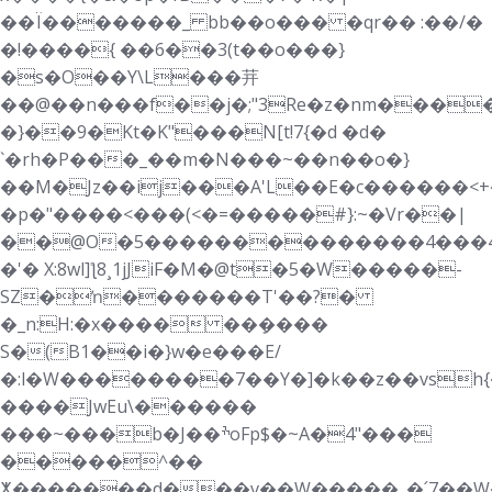
��Ï�������_ bb��o��� �qr�� :��/�
�!����{ ��6��3(t��o���}
�s�O��Y\L���茾
��@��n���f��j�;"3Re�z�nm���
�}��9�Kt�K"���N[t!7{�d �d�
`�rh�P���_��m�N���~��n��o�}
��M�Jz��ij���A'L��E�c������<+
�p�"����<���(<�=��
���#}:~�Vr��|
��@O�5��������������4���4Tؠ�o
�'� X:8wl]ƪ8¸1jJiF�M�@t�5�W�����-
SZ�ŉ�������T'��?�
�_n:H:�x���� ��ܻ����
S�(B1��i�}w�e���E/
�:l�W��������7��Y�]�k��z��vsh
����JwEu\������
���~���b�J��ׯoFp$�~A�4"���
�����^��
ⵅ�������d���v��W�����_�՛7��W