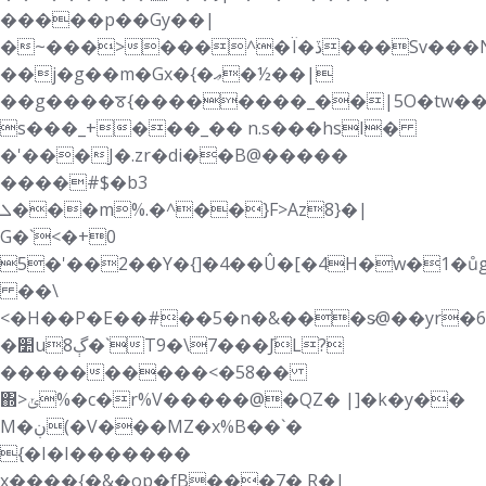
�����p��Gy��|
�~���>���^�Ï�ڏ���Sv���N<=���Z��*wJ�,���BLXs�8J
��j�g��m�Gx�{�ޢ�½��|
��g����ꯕ{��������_��|5O�tw��
s���_+���_�� n.s���hsI�
�'���J�.zr�di��B@�����
����#$�b3
ܠ���m%.�^��}F>
Az8}�|
G�`<�+0
5�'��2��Y�{]�4��Û�[�4H�w�1�ůg
��\
<�H��P�E��#��5�n�&���s̷@��yr�6
�׺uڳ8�`T9�\7���݇JL?
����������<�58��
΍>ݵ%�c�r%V�����@�QZ� |]�k�y��
M�ڹ(�V���MZ�x%B��`�
{�I�I�������
x����{�&�op�fB���7� R�|