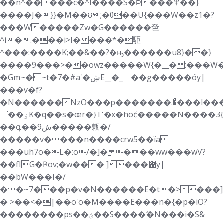
��n^�����c�^I����S�Ϸ���߾��}
����J�}}�M��ʊ;�0��U{���W��z1�?
���W�����Zw�G������夿
^i�.���i>I����*�駏
^���:����K;��&��?�ԣ������u8}��}
����9���>��owz�����W{�__� :���W
�Gm~�~t�7�#a'�ڜE__�_��g�����óy|
���v�f?
�N������NzO���p�������.�ͣ���l��
��ۏK�q��s�œr�}T'�x�hoć�����N����3{}
��գ��9ش�����㼯�/
�����v����n����crw5��їa
���uh7o�L�:o/�]� ���ww���wV?
��fIG�Ҏov;�w��� ]���޽y|
��bW���I�/
��~7���p�v�N������Ë�t�>���]
� >��<�|��o'o�M����E���n�{�p�iO?
��������ps��ؽ��S����ޭ�N���i�S&