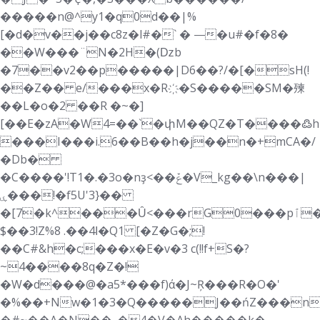
�����n@^y1�q0d��|%
[�d�v��j��c8z�l#�` � ⸻�u#�f�8�
��W���¨N�2H�(ǲb
�7��v2��p�����|D6��?/�[�sH(!
��Z�� e/���x�R҉�S�����SM�㱫
��L�o�2 ��R �~�]
[��E�zA�W4=��`�փM��QZ�T����߷h
���I���i.6��B��h�j��n�+mCA�/
�Db�
�C����'!T1�.�3o�nҙ<��ݞ�V_kg��\n���|
ۑ���!�f5U'3}��
�[7�k^���Ȗ<���rG0���pٱ�ϐ��ӌ$=̛bWJw�X��~��"_
$��3!Z%8 .��4ߊ�Q1 [�Z�G�;!
��C#&h�c;���x�E�v�3 c(!!f+S�?
~4����8q�Z�!
�W�d���@�a5*���f)ά�J~Ŗ���R�O�'
�%��+Nw�1�3�Q�����J��ńZ���n