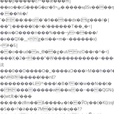
���p�����E?^��ǽ���m|
��eo��sG���G�ɕr�9>ڹ�.����ӎ0Sv����դ�������hx5O��j������6�h-/
� ��hk�/
˹�{��:��o�'�9��t��dx�{ig���/ܾ�|
��"|�����I(�>�/������T��_�<|
��w�O����n���%���~y=����/
�e��QX�__=g�nï��=m�~������x}
< #�S|
��o��ud�w._Ɵ��g�ut/ nzO��r�^�<}
���X;�2�=���"�W�����������~����ݗ��ϯ_���
沈
��� 0��O����O�_:����aϽ���>M��h��f�W����\��o�
�fv0?�����!��nE?
��������Li/^���\�B�?�l�w��N��t�
� ��������w��w��~���QGN{AG���������hW��*ߚ�O
�}wt;8;�/���
��;��;�z8m��&����ޓ�t��ЎOӻ��{�K{zzql}
�S��>?�ӣ���7M�0��i�q��?.?