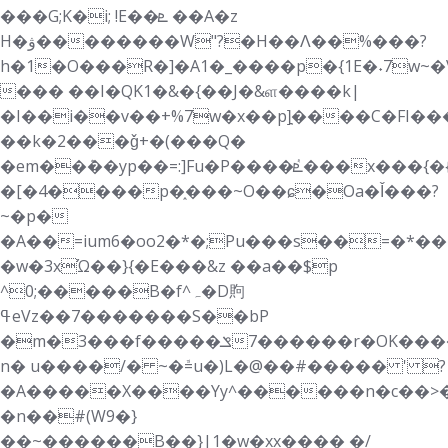
���G;K�i; !E��ܧ ��A�z
H�ۋ��������W"?�H��Ʌ��%���?
h�1�O���R�]�A1�_����p�{1E�˖7w~�
��� ��I�QK1�&�{��J�&ள����k|
�I��i��v��+%7w�x��p]͉����C�FI�
��k�2���ǧ+�(���Q�
�em��ܶ��yp��=:]Fu�P����ٝܧ���x���{�{u
�[�4����p�֑���~O��ɕ�Oa�Ǐ���?
~�p�
�A��=ium6�oo2�*�;Pu���s��=�*��1;��"
�w�3xΏ��}{�E���&z ��a��$p
^0;�����B�f^ہ�D䝭
ߟeVz��7�������S��bP
�m�3���f��ݏ�������7��r�OK�������L��ɜ{��m�'-
n� u����/� ~�ܽ=u�)L�@��#����� ' ?
�A�؜����X����Yy^������n�c��>��������#uo5�pA
�n��#(W9�}
��~������B��}|1�w�xx���� �/