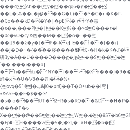
���4Ah��{ ȳ���qq6�g���
��L�s&��c�j@���G�b)��*�C�r �K�F-
�Co���kD��Y�|�pE[� ۷*Y�恚
�s��,���P�|��K%� �>oO���z�!
�0c�vO�cy:&凶��M�.�[�o�=��
��t[9��ž�y�[� P�-keJ_E�� ��[��˪}
��J�D�~�{��͡��屦����׶:C-�H�k�K�,[�
硏3ӱ�A��Ū����Q��
�g�Jյy-��S��]�
`�� ���i���d|
�h��ǳ�^NY�l�� >�Xr���J�9��
蛹�x�U�\/8��@i��%>
{ovq�5ˆ4J�ݕ&ɉ!0�pn!]��T�O+ub��I弯|
٭&ASE�ֵ�E�$��e?
�s�.o���UT�2~R�s�RQ�
�&D~�H�P�
����P�t-
X����@��5�� W�.��857�b6G
�Fp�̍=H����v/�5�]�xJ,�-:#H��b�J
�j�*Xa���C���R