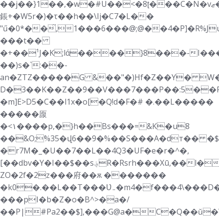
��j��}1��,�w�#U��<�8ʈ���C�N�vޒ�&w`�D4���DD��O�%�Xf�N��.�Z�%�
鋹+�W5r�)�τ��h��\Ij�C7�L��
"ű�0*��̋,1���6���@;@��4�P]�R%J
���t��
�+��¹J�K;lά����}8���-I���
��)s�`:��-
an�ZTZ�����G &��"�)Hf�Z��Y� W�
D�3��K��Z��9��V���7���P��:5��R�
�m]E>D5�C��l1x�o[�Q!d�F�# �.��L�����
�����厡
�<۱����p,�}h��Bs���=&K�u8
��&O;%35�վ6��9�%��S���A�dт�� �$
�r7M�_�U��7��L��4Q3�UF�e�r�^�,
[��dbv�Y�I��$��s؋R�Rsrh���Xū,��l�WfnQF6���#U�ȁ�8d��37��n���f�eH�_�#�mJ5-
ZO�2f�2z���府��ѫ �������
�k0�.��L��T���Ʋ܅�m4�f���4\���D���c{�3
���pI�b�Z�o�B^>�a�/
��P|#Pa2��$],���G@a�C�Q��ŭ