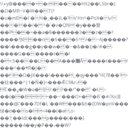
\\◗y@����+�ŗ����HX2��LSbr�}
�D�ΜR~V�W��T(?
�u�mE�I`�H�_��}L�?v'Hn^�PoX� v/
�����/� ^�`�v�QN`�y���縏
��P��=��a�8������3��z��?
����?Ɲ��n;�5���5^ /�~Aj�����?
��\����g��y��w��~�&��})�/#�-
����G������t��!
�=;5����L��A���޷Ã����t���r��őp��������Q�Ξ
���^��܍R�J�
���O�JK���\����_�qy���"H(78��'
�炷���^|1�Ñ�}=���ǢC9&rޙ�
ۢC��ߩ�W�a�(/:�?��/"�� ' �Ƚ߹
��{��E+��~'���O+�ʰ�B`�#/Xo溠
���@̴"���7Df�L`��W���&h�{DW�pn
绿�d��o�<4��(�ǝ,o-
��⢗��ΙdI;���p����(���}
�����4��y�P��އ��W?