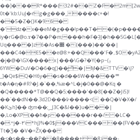
��]���R*���{32#��Z�F�2m[2w
0t�'kb:UuJ�ꏻg�g���_����c+�!
��5�Z�(}K�96�
�'ǳ�x��eM�g���!p��T��(�p���
iy�rG�@o.ϫ�7��P�m;���h�F�ȜJ�h��5G�L
Uq��� �}z6�As�΃ �{���}��'��|
���C4�E5��e@8:+��Q���'F�܇$O�yA2�d�
�j�@�\GX����x|���\G�?�Y(�p~(ݚ
6YW�DuV�O�6�qࣶ(}��̺͌�|M͙�&TTV �\J?
_]�Qe$iQ�H6y��s�d��6W�����ᄈ
t�A�ƞ�#R?�J.�`��,%æ�^L�j�0��@�Kq �
�Q�����*T@��Q�5;��΅��'��8[��Z�Ji5}!
��`��dN��.3d2D���߇����<( ��Q�V�X�/
�Kئh]�� ʤm��;˳_J3C�&I��}u� ��|
�,Lo�XP(��ɦ�p������r��/ �LC�
�.ײj�-۴\*hj}%�0$j���VC�����{FV��]�LL@�'����U�p��?
Tt�Ʒ� �V�=Z͆Ҳ���
�<�s��~��P��ڎ8�+����8��-