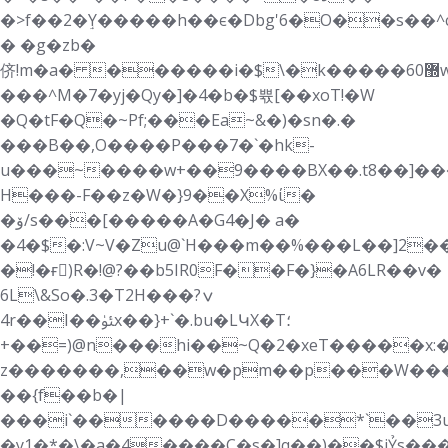
�>f��2�ٟY�����h��є�Dbg'6�O��s��^c
� �g�zb�
侪!m�a� ������i�$\�k�����6޽0w6�b��9�2�#�08��7�6�p��2L��5�w�4غK��s�p���.�H%F|t�k�~�
���^M�7�yj�Qy�]�4�b�$쀿[��xoT!�W
�Q�tF�Q�~Pf;���Ea~&�)�sn�.�
���B��,O����P���7�`�hk-
u���~����w+��9����BX��.t8��]��
H���-F��z�W�}9��X%ί�
�ۆ/s���[�����A�G4�J� a�
�4�$�:V~V�Zu@`H���m��%���L��]2�
�!�ғٌ)R�!@?��b5ІR0F��F�}�A6LR��v�
6L\&So�.3�T2H���ݍ?
4r��I��ﯵx��}+`�.bu�LԿX�T؛
+��=)@n���hi��~Q�2�xeT�����x:��;
z�������,��w�pm��p���W���
��{f��b�|
���i`������D�����*`��3u�
�y1�*�\�a�4����C�s�]q��)��$jỶs��