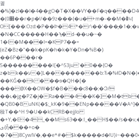
궱
�%]�zl��l�4��gO�T�X��VY��F�q����D4
�(0׍��r�p�!/��9z���{�u�+m�-��M��ͦ넉
O[���:Ozd:�P��Ϸ�4*�r\��'���̭�1�;�
�N�CC�����H��ϡ�d-��u�~�
1�l�M���l=�KP7��=
(eZ�Bz�"��k�pK�h�k�Y�Dn�%B�}
��6P���r�
5���������I[�^53ju'�0��{O�
z�bk��ע�]L���������b:Ђ�%ɫD�N�)��1٬e�"�Y28@.
��KĜ��k � ��ɘ�QH�[�
���@X��OW�$f�B���c8��;�Ͻ/
��ւ�jg�PZ�j�Ra���4��K�]�M�tb�
�QB0�BuNK(�$;_kK�9��ENp�����V�A^]�
䆆T��^H 9�U��kܹCRB�ejjlo
�+Y,�E�4_��Ms6Э��:I_��H$��/s�
ی{ἦ���+o�
�7�)8CyԝlV�,��e*#�$k�����d�!U}i~���