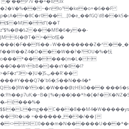
`�'��P7v ��=�ß3x
�2�V�%��~�n9oׯ�ke�o+�6��F
p�cA�=�8C
�r0��؁[0�e_��fGQ`dB��kS��7�FM�/`�u��b�w�M����>�bpP
̴($�M)�d"(��T
zº$%�@�ƾ2���Mۜtî�6�y��-
JM6{�@T�=�o愮�
���(�F��f6��۾W��������Z�^��_�?
f��W��Z4�O���W��?�?OU�%�忨
o���*������(m�L� 
��0��W<bB�}��xY�8�I?
>�F�z"3>�}U�]ݐ5��R'��
���#Y���Q7�'b6�;S��N��4�*
Q:s�]RW�Yx�L�W���@zHEk0���
���6�s
�;߉h��p7uK;�~B�|%�y��)��*h�[�ߓ�K�NZ�S}
�ނ{���%�
$$i�L�mg��C���8��M4�W�����ys
��Xt�u� =������_�l�/��|
�<>ll񹠞0���m�N������U���*��݆rK