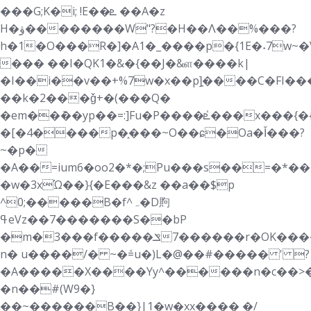
���G;K�i; !E��ܧ ��A�z
H�ۋ��������W"?�H��Ʌ��%���?
h�1�O���R�]�A1�_����p�{1E�˖7w~�
��� ��I�QK1�&�{��J�&ள����k|
�I��i��v��+%7w�x��p]͉����C�FI�
��k�2���ǧ+�(���Q�
�em��ܶ��yp��=:]Fu�P����ٝܧ���x���{�{u
�[�4����p�֑���~O��ɕ�Oa�Ǐ���?
~�p�
�A��=ium6�oo2�*�;Pu���s��=�*��1;��"
�w�3xΏ��}{�E���&z ��a��$p
^0;�����B�f^ہ�D䝭
ߟeVz��7�������S��bP
�m�3���f��ݏ�������7��r�OK�������L��ɜ{��m�'-
n� u����/� ~�ܽ=u�)L�@��#����� ' ?
�A�؜����X����Yy^������n�c��>��������#uo5�pA
�n��#(W9�}
��~������B��}|1�w�xx���� �/