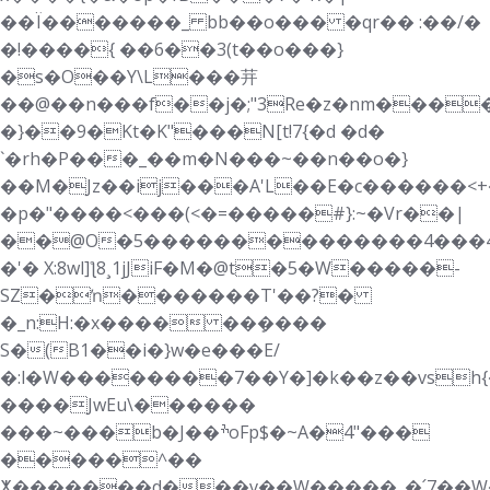
��Ï�������_ bb��o��� �qr�� :��/�
�!����{ ��6��3(t��o���}
�s�O��Y\L���茾
��@��n���f��j�;"3Re�z�nm���
�}��9�Kt�K"���N[t!7{�d �d�
`�rh�P���_��m�N���~��n��o�}
��M�Jz��ij���A'L��E�c������<+
�p�"����<���(<�=��
���#}:~�Vr��|
��@O�5��������������4���4Tؠ�o
�'� X:8wl]ƪ8¸1jJiF�M�@t�5�W�����-
SZ�ŉ�������T'��?�
�_n:H:�x���� ��ܻ����
S�(B1��i�}w�e���E/
�:l�W��������7��Y�]�k��z��vsh
����JwEu\������
���~���b�J��ׯoFp$�~A�4"���
�����^��
ⵅ�������d���v��W�����_�՛7��W