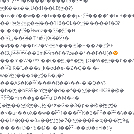
f�9" �B���r����b9�3�
K��s��,U�;H��LD�?}
�us�7��w��>�fx�����pݑ����'.�he3���
��+g����`H6�OL�0 �����f�3?
�"�ץ�3�ؑHwnz����H
�؃���T*ej0��
�x$��7��h<7�V3A����H��2�*+
�(3ڸ��mIm�F�7ze��*��F�U(�
���m�W�/*z,��(���*�jJ[Ö�W���b��/
�tlR�"ߺ���s_k�od�ѳ-�Z�Q�� �-
w�V���d� �B�٫�?
���AS�K���@�R��\��-�l�Q�V}
�h��bFG5ٗ�m�'�d��f����sHK38�@�
�Hm��g��u]D�M�-ɿ�
]���K�ݕ�\ʫ�G��3�p��@� �
�<�ߎr��oX��w��1���K�2����\��W�&�w_�C��Vg�n�h{/
��Lғ�;���ܫ0���7�;���8�b;��� 9꽿
��.��rD�~Ҍ�@� '�il��۫-��e0�dH�}`y