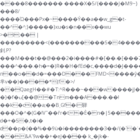
����8������� ����X�5/{����J�M9~}
���8/
����Ώ���Px�~����Ý��a��w_g�t-
��^�^;}�����}xu�s�n��x��wu
>�i;�� |
���������<{����������S�4��������y
釗.P?
���M���t��@���2�i����#�[��.�[���7
���^���.�h�=�)R��H�fEd�c,����d�J����
п��o��d�=���D���FMD<����ŷ�
芈v��)����*(f�>/
��QaegH��#�T:^R���~���w����jJ
�}�f�ߎ[��@�Tnm���A���.��!
��k�c{��a;��BͺGf�i驊
���O�^�(G�!V˜��řr�t�Ѐ�n�|5���
d�+�5�,t�i�
d��p�{��%��9ù�í��������3��/{�`�
��&A`9w��+�eJ���� k_�jk�-