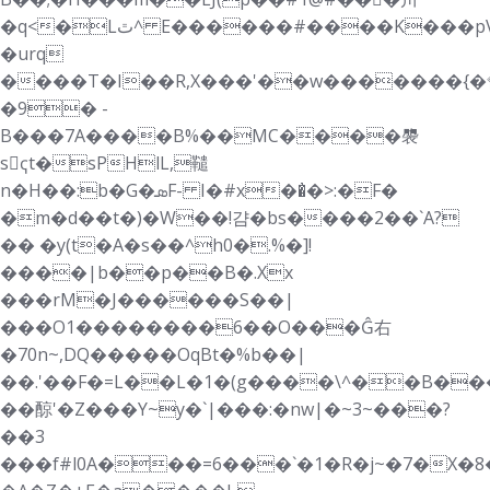
�q<�Lٿ^ E������#����K���pV�s�x��s��
�urq
����T�I��R,X���'��w�������{�
�9
� -
B���7A����B%��MC����褜
sҁt�sPHlL,䪈
n�H��:b�G�ܣF- I�#x��̓�>:�F�
�m�d��t�)�W��!걈�bs����2��`A?
�� �y(t�A�s��^h0�.%�]!
����|b��p��B�.Xx
���rM�J������S��|
���O1��������6��O���Ĝ右
�70n~,DQ�����OqBt�%b��|
��.'��F�=L��L�1�(g����\^��B��
��䣼'�Z���Y~y�`|���:�nw|�~3~���?
��3
���f#l0A���=6���`�1�R�j~�7�X�8