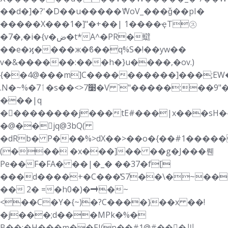
��d�]�?'�D��u�����ެWoV_���ǧ��pI�
�����X���1�]"�+��| 1����ҿT㋜
�7�,�i�{v�ض�t*A^�PR�䗴
��e�ϗ����ж�ϐ��q%S�!��yw��
v�&������:���h�}u����,�ov.)
{��4@���m]C����������]���;EW��بt7>*��#g�
.N�~%�7ٲ�s��<>7׹�V `"�����:��9"�� ��oP��������A�|!
���|q
�򕭾��������j���tE#���|x���sH�{
�@��jq@3bQ(
�dRb� P���%>dX��>��o�{��#1�����
(��� �x���]�� ��g�J���뤤
Pe��F�FA� ��|�_� ��37�f[
���d����ׂ+�C���̓S7��\�~��
�� 2� =�h0�)�➝�~
<��C�Y�{~)�?C����}��x ��!
�j���;d���MPk�%�
B��;�H���m��EJ(p��#1@#��񷏇�川