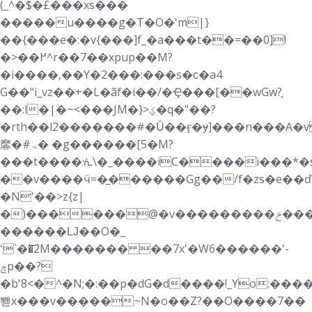
(_^�$�£���xs���
�����u����g�T�O�'m|}
��{���e�:�v{���]f_�a���t��=��0]!
�>��߂^r��7��xpup��M?
�i����,��Y�2���:���s�ϲ�a4
G��"i_vz��+�L�ãf�i��/�݁Ҿ���[��wGw?֪
��:l�|�~<���JM�}>ؼ�q�"��?
�rth��l2�������#�Ǔ��ӻ�ɏ]���n���A
黁�#ۃ� �g������[5�M?
���t����ᣐ\�_����iC����ї���*�s�
��v����ӵ=�̲������Gg��/f�zs�e��ď
�N'��>z{z|
�)������@�v���������ݗ����}
������Ǉ��O�_
ʻ`��͝2M������� ��7x'�W6������'-
ݼp��?
�b'8<�^�N;�:��p�dG�d����!_Yo:���
뽿x���v�����~N�o��Z?��O����7��