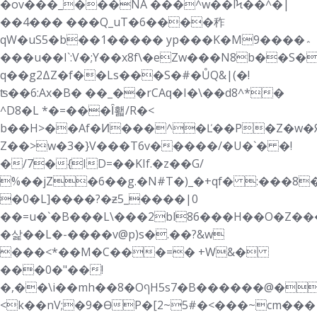
�ov���_���NA ���^w��lϞ��^�|
��4��� ���Q_uT�6����秨
qW�uS5�b��1����� yp���K�M9����؞
���u��I`:V�;Y��x8f\�eZw���N8b��S
q��g2ΔZ�f��Ls���S�#�ŮQ&|(�!
ʦ��6:Ax�B� ��_��rCAԛ�I�\��d8^*�
^D8�L *�=���Ȋ홻/R�<
b��H>��Af�Ͷ���^�Ľ��P�Z�w�Я
Z��>w�3�}V���T6v�����/�U�`� �!
�/7�{ID=��KIf.�z��G/
%��jZ�6��g.�N#T�)_�+qf� :���8
�0�L]����?�ƶ5_����|0
��=u�`�B���L\���2bl86���H��O�Z��
�삹��L�-����v@p)s�.��?&w
���<*��M�C���=� +W&�
���0�"��!
�,��\i��mh��8�OףH5s7�B������@�h���D�,�,̱Uƅm�S�ZͲa�)
<k��nV;�9�ӨP�[2~5#�<���~cm���|