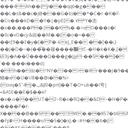
���4Ah��{ ȳ���qq6�g���
��L�s&��c�j@���G�b)��*�C�r �K�F-
�Co���kD��Y�|�pE[� ۷*Y�恚
�s��,���P�|��K%� �>oO���z�!
�0c�vO�cy:&凶��M�.�[�o�=��
��t[9��ž�y�[� P�-keJ_E�� ��[��˪}
��J�D�~�{��͡��屦����׶:C-�H�k�K�,[�
硏3ӱ�A��Ū����Q��
�g�Jյy-��S��]�
`�� ���i���d|
�h��ǳ�^NY�l�� >�Xr���J�9��
蛹�x�U�\/8��@i��%>
{ovq�5ˆ4J�ݕ&ɉ!0�pn!]��T�O+ub��I弯|
٭&ASE�ֵ�E�$��e?
�s�.o���UT�2~R�s�RQ�
�&D~�H�P�
����P�t-
X����@��5�� W�.��857�b6G
�Fp�̍=H����v/�5�]�xJ,�-:#H��b�J
�j�*Xa���C���R