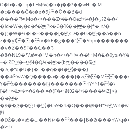
O�h�z�Tq�LEӍ6v)�b�j��?��wHf.� M
�c����Ǧ�:�e�9j�Ȍ��B�d
����PMo����Z��Oezv�J�ۊ?Z��/
�Id�W�,�d�f� ?k�C�`K����j*�jn/�
�[ӻ�W�%�I�E:����[�sD��0,���a��۪n-
z��V͓f��'V�kБ�g���']�5hۭm�������
�٨�Z��9F��Ҩ��`}
�8�NLߖ�9/.e�"M�n��"+�� M��͐.�0yԍ;�Y��]i)�Ӆ�ݯ�S�J|k:�p��\eQu���5�3s��rMgd
~�:ZE�~N�QA(�:�(b ����5
�,5,�"q�U�|�L��q��I����}
��4Ǣ'wW�Q����a�s���]�w6�M�����|g?lm��ڣ��XE�D,*��{��\C�^��b��!/<*��b.����^:
Y�c�������l}̺{�������ϯY^^1� �\
[� L:�$��:=�(F�N02�����Zj)
���
�$��g��T�;�6S9�n.�Q���@l�H*%Ԝn�w
閰
�Ǆ�t�Va5�ٮ��N)>�����|B�2(���hW/q����3;�6�0�⩟��LH�i? :)�3�0�{�7��Ҧ��NfBM���t�h�Ń0C�c]�x��4x #V�C
�J/