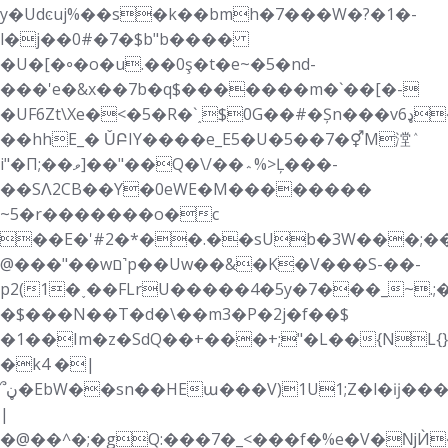
y�Udͼuj%��s�k��bmh�7���W�?�1�-
l�j��0#�7�$b"b����
�U�[�꠶�o�u.��0ş�t�e~�5�nd-
���'e�&x��7b�
q$�������m�`��[�-
�UF6Zt\Xe�<�5�R�`˰$0G��#�Șn���vډ6��p:��t�Ta)
��hhE_� ǓԲIY����e_E5�U�5��7�⚥M漟ٛ
i"�Π;��ވ]��"��Q�\/��؞%>Ļ���-
��SɅ2CB��Y�0eWE�M��������
~5�r�������o�c
��E�'#2�*��.��sUb�3W���;�
@���"��wם˺p��Uw��&�K�V���S-��-
p2(1�˯��FLrU�����4�5y�7���_~.;
�$���N��T�d�\��m3�P�2j�f��$
�1��Im�z�SdQ��+���+;"�L��{NL{
�k4 �|
՞ڼ�EbW��sn��HEա���V)1U1;Z�l�ĳ���+�%�)������Usb�~"n�`2N1׉~�Jߛ���MvD���T��΀�����-
|
�@��^�;�gQ:���7�_<���f�%e�V�ǋЍ��F����m���@ޢ����Dg<�4m�h%���ݭ