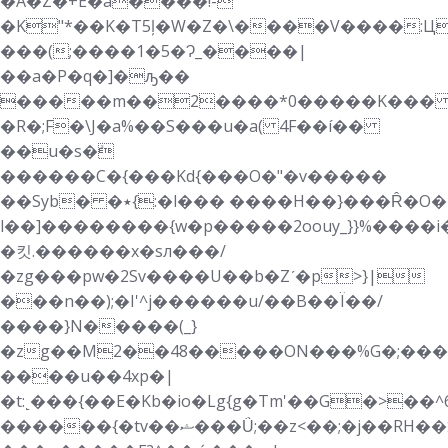
�A�Z�+E�a����!-
�K"*��K�T5ļ�W�Z�\����V����:Ц
���(;����1�5�Ɂ_����|
��a�P�q�]�ԡ��
�����m��2����*0�����K��
�R�;F�\J�a%��S���u�a( 4F��í��
��u�s�ܺ
������C�{���Kd{���O�"�v�����
��Syb� �٭{:�l��� ����H��}���Ȓ�O�
l��]
��������{w�p�����2 oouy_}}%�
�킷.������x�sл���/
�zg���pw�2Sv����U��b�Zʹ�p>}|
���n��);�I'^j������u/��B��Ï��/
����}N�����(_}
�zg��M2��48�����ON���%G�;���h}
����u��4xp�|
�t:˻���{��E�Kb�io�Lg{g�Tm'��G�>��^6�ؾ��yz�r���1ϖ������+1��9��`�0X
������{�tv��ޝ���Ǘ;��z<��;�j��RH��כ�i�m�����n�����