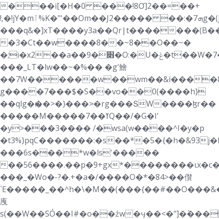
���i[�H�0 ���!8Ơ]2��=��+
!,�!jY�mٲ%K�"'��Om��J2����� ��:�ܗ7g�(j4�^�n���`1�g¥=����C8��?
���q&�]xT����y3a��Qr|t�������(B�
�3�Ct��w����8��~8��O��~�
�;ï�x2��a��׋�9�O:�U�ݟ�t��W�߾=>�����7K<��_Ww�C�Ɲ�Nq�[o�
���_LT�lw��~�%�� �g'鱠
��7W������w��wm��&i����8J
g����7���$�S��vo��0(����h}
��qlg�ԋ��>�}���˃�rg���ՏW����ɮr��
�����M�����ߌ��7Q��/�G�I'
�y>���3���� /�wsa(w����^I�y�p
�t3%}pqC�������:�s��*�5�{�h�&93j
���6s���*w�ls'�����
��56����.��p�9+gx*��������ιx�c�
���_�Wo�-?�.+�a�/����O�*�84>��儧
`E�����_��^h�\�M��(���{�� #��O���&
㡼
s(��W��SÓ��I#�o��źw�ӌ��<�"]�ٞ���*�'u����+O