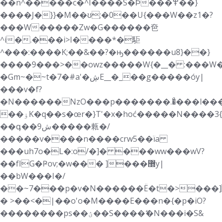
��n^�����c�^I����S�Ϸ���߾��}
����J�}}�M��ʊ;�0��U{���W��z1�?
���W�����Zw�G������夿
^i�.���i>I����*�駏
^���:����K;��&��?�ԣ������u8}��}
����9���>��owz�����W{�__� :���W
�Gm~�~t�7�#a'�ڜE__�_��g�����óy|
���v�f?
�N������NzO���p�������.�ͣ���l��
��ۏK�q��s�œr�}T'�x�hoć�����N����3{}
��գ��9ش�����㼯�/
�����v����n����crw5��їa
���uh7o�L�:o/�]� ���ww���wV?
��fIG�Ҏov;�w��� ]���޽y|
��bW���I�/
��~7���p�v�N������Ë�t�>���]
� >��<�|��o'o�M����E���n�{�p�iO?
��������ps��ؽ��S����ޭ�N���i�S&