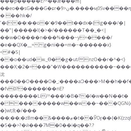
���p�����E?^��ǽ���m|
��eo��sG���G�ɕr�9>ڹ�.����ӎ0Sv����դ�������hx5O��j������6�h-/
� ��hk�/
˹�{��:��o�'�9��t��dx�{ig���/ܾ�|
��"|�����I(�>�/������T��_�<|
��w�O����n���%���~y=����/
�e��QX�__=g�nï��=m�~������x}
< #�S|
��o��ud�w._Ɵ��g�ut/ nzO��r�^�<}
���X;�2�=���"�W�����������~����ݗ��ϯ_���
沈
��� 0��O����O�_:����aϽ���>M��h��f�W����\��o�
�fv0?�����!��nE?
��������Li/^���\�B�?�l�w��N��t�
� ��������w��w��~���QGN{AG���������hW��*ߚ�O
�}wt;8;�/���
��;��;�z8m��&����ޓ�t��ЎOӻ��{�K{zzql}
�S��>?�ӣ���7M�0��i�q��?.?