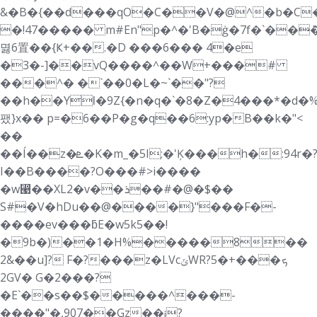
&�B�{��d���qO
�C��V�@^�b�C�
�!47����� m#En"p�^�'B�ġ�7f�`��ܶ
멿6置��{Ҝ+��.�D ���6��� 4�e
�3�-]��vQ����^��W+���#
���^� �`��0�L�~`��"?
��h��YƖ�9Z{�n�q�`�8�Z�4���*�d�
팼}x�� p=�6��P�g�q��6:yp�B��k�"<
��
��Í��z�ܧ�K�m_�5I;�'Ķ���h�:94r�?%*��G�p9J�I�
I��B����?O���#>i����
�w⵩��XL2�v��ܪ��#�@�$��
S#�V�hDu��@����}"���F�-
����ev���ƃE�w5k5��!
�9b�)��1�H%�����8��
2&��u]? F�?���z�LVcݶWRܟ���+�5?
2GV� G�2���?
�E`��s��$�����^���-
����"�,907��Gz��¡?