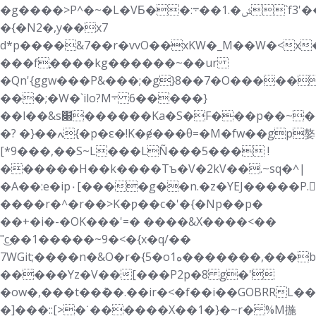
�g����>P^�~�L�VƂ��:ݜ�.1��܋`f3'��g�G��������^>�Ȗ�:��3p
�{�N2�,y��x7
d*p����&7��r�vvO��xKW�_M��W�<x
���fׇ����kg������~��ur
�Qn'{ggw���P&���;�
g}8��7�O�����+�>ܦ\��l�D��rs��
���;�W�`ilo?M܋ ����6�}
��l��&s׈������Ka�S�F���p��~���f�d������ӯ�>�Y����
�? �}��ߍ{�p�ε�!K�ɇ���θ=�M�fw��gp嫯
[*9�� �,��S~L���LÑ���5��� !
������H��k����Tъ�V�2kV��.~sq�^|
�A��:e�ip٠[����g��n.�z�YEJ�����P.SBR�>ʔ
����r�^�r��>K�ƿ��c�'�{�Np��p�
��+�i�-�OK���'=� ����&X����<��
"͜c��1�����~9�<�{x�q/��
7WGit;����n�&O�r�{5�oە1�������,���b�݇b@�z�z
�����Yz�V��[���P2p�8 g�݁'
�ow�,���t��ܶ��.��ir�<�f��i��GOBRRL
�]���::[>�˙������X��1�}�~r� %M揓