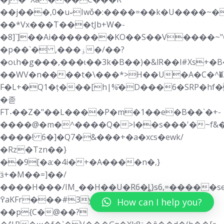
��j���,0�uކIwǒ�:����=��k�U����~�8�������mM-
��*Vx���٘T���tJb+W�-
�8]`]��Ai�������KO��S��V����~
�p��`� ,���ۏ�/��?
�oιh�g���,���ɩ��3k�B��)�&lR��l#Xs+�B�_ڱ6 G��U>�x����1 u�`�=A*P9[�ԪB�1g�F���:�ŕJ,���
��WV�n����t�\���*>H��U�A�C�^�̆
F�L+�Q1�ț���[h|%̄�D���6�SRP�h
�졷
FT˕��Z�"��L����P�m�1��e�B��`�+-
����@�m�^����Q�>l��s���'�~f&�
����! 6�]�Q7�&���+�a�xcs�ewk/
�Rz�Tzn��}
��9[�a:�4i�+�A����n�,}
ӟ+�M��=]��/
����H���/IM_��H��U�R6�ȴ}s6,=�����sed
߉aKFr���#3ya��Y�`yK;X
How can I help you?
��p{C�@��?