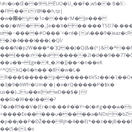
\#c�о�Œ��9LĒUO�U_��F�,wS�� B�5`;-
�FI;��c/@!��h,tp|
�w�׮�y�1o����rM�Je���
��z�W��_[e��Х���:���T5D7�.��
o�~����#O���`<�rd�|a\���9�)eaz�cF�e
�2�4���l�ٖ��(.�QÍ/
���N�p2W���*�`]Q��J�Q{&�{^|&�*��
��(���;r��a�����2I�d��9��77�Ĝ�
��u�ۧ�=[gԟ�ꏓ_�;H�]}��<�n��eK
^*Q5kQ�6�h��`�8�w�L�
R���$�����p������bVSz��i�`(��O�c
�3̯�9�6Wfr�Um�'�|�x�rQ�����P�$k�
us��}ݢu��e[ewD��$�|/
��6b�W��I���?
7�a�R9��V�{Er�ơ�.��#�֗�Y=�(�#g���ѩ�sR�Q��nU
<����Ee�����u�����a�NDs�bZ�j��¸Z��q��2V��+�z�A_
�p��j��P�Ǆ���Rjh�4��E(*��z��jB���M
��(S�(L�s