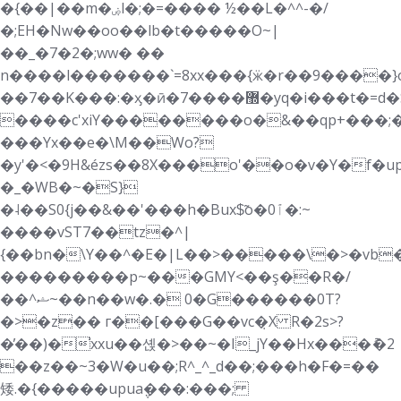
�{��|��m�ۻl�;�=���� ½��L�^^-�/
�;EH�Nw��oo��lb�t�����O~|
��_�7�2�;ww� ��
n����l�������`=8xx���{ӝ�r��9����}
��7��K���:�ӽ�ӣ�7����޽�yq�i���t�=d�S�|9�;���:�޿�����s������f����M�
����c'xiY��������o�&��qp+���;
���Yx��e�\M��Wo?
�y'�<�9H&ézs��8X���o'��o�v�Y�f�up
�_�WB�~�S}
�˨��S0{j��&��'���h�Bux$̃o�ٱ0�:~
����vST7��tz�^|
{��bn�\Y��^�E�|L��>�����\�>�vb
���������p~���GMY<��ş��R�/
��^ޝ~��n��w�.� 0�G������0T?
�>�z�� г��[���G��vc�̣X R�2s>?
�̓��)�̕xxu��셵�>��~�I_jY��Hx���ު�2
��z��~3�W�u��;R^_^_d��;���h�F�=��
矮.�{�����upua݆���:���;