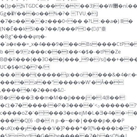
�[)p�߽%TGDC�c�����3)��W޾�nί�������A��Z���g����������t�������~
Gg��̏Y���o��%�?� TVU܂�J
�7�o����z���0<�� �?L :��a�) 8�
(N�Ē��kSI��7��Ԓ���P􁳁�{{I"臺
�Bg"����φɱ�-
�`a�e��=_x�4���9���oBs����CtP�
b � �9z���c��t��<�$�-�tP�Ze
B@�R���{��3О��J���_9�/s{)��+���
UC�$�H2�?�/
��.���(�����p:��o����&�4�r:��
����a��"����v�W'�Â��
,�����/�2��e�&􋕻-
B�s���Ǝ:��m�M��j)���j�:4{8��!
�ċ};�7� ����i�P�3����'<ؿ������?
c����oZ�'����3�e�ejM�L�Ǝ�4��
>
����Q[6 -@� n p-�~�r�|����p�,��P
�uK(x��y����:V�]P���*�9[%����b�'�?
�5}pbo9�G�he�����7�h�sQ%�|