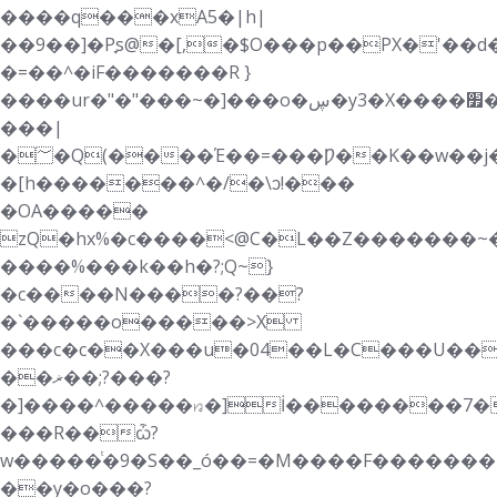
����q���xA5�|h|
��9��]�Pׇs@�[,�$O���p��PX�'��d��_l�":�2P<}.�&O��ƪ�ژS��
�=��^�i F�������R }
����ur�"�"���~�]���o�ڛ�y3�X����׿�vN.������3$��s�ǂ$���A��k��Q���G�dUxS��]�@a�"&�������g�~�K�uE�g�Y}
���|
�؅�Q(����Έ��=���Ƿ��K��w��j���rQ��ɷO2
�[h�������^�/�\ͻ!���
�OA�����
zQ�hx%�c����<@C�L��Z�������~�
����%���k��h�?;Q~}
�c����N����?��?
�`�����o�����>X
���c�c��X���u�04��L�C���U��
��ޜ��;?���?
�]����^�����ꤙ�]İ��������7�
���R��ѽ?
w�����ͭ�9�S��_ó��=�M����F�������|}w�
��y�o���?