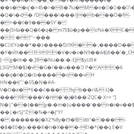
�#~��A�N��_�4�V�Ah�����k�
��s��q'�>45�>�B�7!u�M�e�򜷇���\
�Q�\�Հ� /D���\���/j�b���D�f-
�+��t�9���5Y`�
��J5!4a��Q�6�q� m75$ȗ�p��o%k�X
� �"`~���
̸�C6Ύa��*��z����Ɗ/IK��:,����D��
�Y�ӤX��1r�V�v�v�N9��ŵ$)6��'�_
[~g�!m� �,]9�Nu�� �-EJ$yUB#
(,SG M�$)�v�G�/��u���Ɔ P�A�6
��q�t�Q�cb�����o��ҹH
HN��Ķ".'�55̥�N�#A-
V�O�ƶ�*6��ć���9ҕb��ri&: ś]�
���آ9���V�h�'�j�ƀ��:ZQC� X>+ "]
N�|"��{��jy�.�m�}u����'��n�i�v��$
��|�rSJ"Z:�%�<�J"Y?
� .������J�X2'%8y�t9�Ɓdb"����-
�$�E0�jv.���K�n�X���-EI�*{��q Ε�V