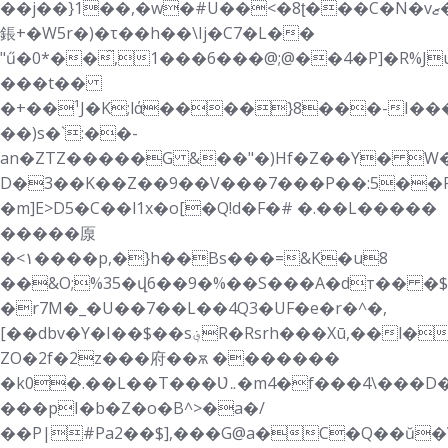
��j��}1��,�w�#U��<�8ʈ���C�N�vޒ�&w`�D4���DD��O�%�Xf�N��.�Z�%�
鋹+�W5r�)�τ��h��\Ij�C7�L��
"ű�0*��̋,1���6���@;@��4�P]�R%J
���t��
�+��¹J�K;lά����}8���-I���
��)s�`:��-
an�ZTZ�����G &��"�)Hf�Z��Y� W�
D�3��K��Z��9��V���7���P��:5��R�
�m]E>D5�C��l1x�o[�Q!d�F�# �.��L�����
�����厡
�<۱����p,�}h��Bs���=&K�u8
��&O;%35�վ6��9�%��S���A�dт�� �$
�r7M�_�U��7��L��4Q3�UF�e�r�^�,
[��dbv�Y�I��$��s؋R�Rsrh���Xū,��l�WfnQF6���#U�ȁ�8d��37��n���f�eH�_�#�mJ5-
ZO�2f�2z���府��ѫ �������
�k0�.��L��T���Ʋ܅�m4�f���4\���D���c{�3
���pI�b�Z�o�B^>�a�/
��P|#Pa2��$],���G@a�C�Q��ŭ