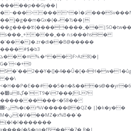
�����p��Gy��|
�~���>���^�Ï�ڏ���Sv���N<=���Z��*wJ�,���BLXs�8J
��j�g��m�Gx�{�ޢ�½��|
��g����ꯕ{��������_��|5O�tw��
s���_+���_�� n.s���hsI�
�'���J�.zr�di��B@�����
����#$�b3
ܠ���m%.�^��}F>
Az8}�|
G�`<�+0
5�'��2��Y�{]�4��Û�[�4H�w�1�ůg
��\
<�H��P�E��#��5�n�&���s̷@��yr�6
�׺uڳ8�`T9�\7���݇JL?
����������<�58��
΍>ݵ%�c�r%V�����@�QZ� |]�k�y��
M�ڹ(�V���MZ�x%B��`�
{�I�I�������
x����{�&�op�fB���7� R�|