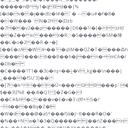
�����n@^y1�q0d��|%
[�d�v��j��c8z�l#�` � ⸻�u#�f�8�
��W���¨N�2H�(ǲb
�7��v2��p�����|D6��?/�[�sH(!
��Z�� e/���x�R҉�S�����SM�㱫
��L�o�2 ��R �~�]
[��E�zA�W4=��`�փM��QZ�T����߷h
���I���i.6��B��h�j��n�+mCA�/
�Db�
�C����'!T1�.�3o�nҙ<��ݞ�V_kg��\n���|
ۑ���!�f5U'3}��
�[7�k^���Ȗ<���rG0���pٱ�ϐ��ӌ$=̛bWJw�X��~��"_
$��3!Z%8 .��4ߊ�Q1 [�Z�G�;!
��C#&h�c;���x�E�v�3 c(!!f+S�?
~4����8q�Z�!
�W�d���@�a5*���f)ά�J~Ŗ���R�O�'
�%��+Nw�1�3�Q�����J��ńZ���n