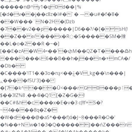
�����n@^y1�q0d��|%
[�d�v��j��c8z�l#�` � ⸻�u#�f�8�
��W���¨N�2H�(ǲb
�7��v2��p�����|D6��?/�[�sH(!
��Z�� e/���x�R҉�S�����SM�㱫
��L�o�2 ��R �~�]
[��E�zA�W4=��`�փM��QZ�T����߷h
���I���i.6��B��h�j��n�+mCA�/
�Db�
�C����'!T1�.�3o�nҙ<��ݞ�V_kg��\n���|
ۑ���!�f5U'3}��
�[7�k^���Ȗ<���rG0���pٱ�ϐ��ӌ$=̛bWJw�X��~��"_
$��3!Z%8 .��4ߊ�Q1 [�Z�G�;!
��C#&h�c;���x�E�v�3 c(!!f+S�?
~4����8q�Z�!
�W�d���@�a5*���f)ά�J~Ŗ���R�O�'
�%��+Nw�1�3�Q�����J��ńZ���n