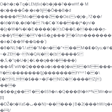
O�h�z�Tq�LEӍ6v)�b�j��?��wHf.� M
�c����Ǧ�:�e�9j�Ȍ��B�d
����PMo����Z��Oezv�J�ۊ?Z��/
�Id�W�,�d�f� ?k�C�`K����j*�jn/�
�[ӻ�W�%�I�E:����[�sD��0,���a��۪n-
z��V͓f��'V�kБ�g���']�5hۭm�������
�٨�Z��9F��Ҩ��`}
�8�NLߖ�9/.e�"M�n��"+�� M��͐.�0yԍ;�Y��]i)�Ӆ�ݯ�S�J|k:�p��\eQu���5�3s��rMgd
~�:ZE�~N�QA(�:�(b ����5
�,5,�"q�U�|�L��q��I����}
��4Ǣ'wW�Q����a�s���]�w6�M�����|g?lm��ڣ��XE�D,*��{��\C�^��b��!/<*��b.����^:
Y�c�������l}̺{�������ϯY^^1� �\
[� L:�$��:=�(F�N02�����Zj)
���
�$��g��T�;�6S9�n.�Q���@l�H*%Ԝn�w
閰
�Ǆ�t�Va5�ٮ��N)>�����|B�2(���hW/q����3;�6�0�⩟��LH�i? :)�3�0�{�7��Ҧ��NfBM���t�h�Ń0C�c]�x��4x #V�C
�J/