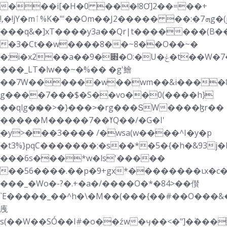
���i[�H�0 ���!8Ơ]2��=��+
!,�!jY�mٲ%K�"'��Om��J2����� ��:�ܗ7g�(j4�^�n���`1�g¥=����C8��?
���q&�]xT����y3a��Qr|t�������(B�
�3�Ct��w����8��~8��O��~�
�;ï�x2��a��׋�9�O:�U�ݟ�t��W�߾=>�����7K<��_Ww�C�Ɲ�Nq�[o�
���_LT�lw��~�%�� �g'鱠
��7W������w��wm��&i����8J
g����7���$�S��vo��0(����h}
��qlg�ԋ��>�}���˃�rg���ՏW����ɮr��
�����M�����ߌ��7Q��/�G�I'
�y>���3���� /�wsa(w����^I�y�p
�t3%}pqC�������:�s��*�5�{�h�&93j
���6s���*w�ls'�����
��56����.��p�9+gx*��������ιx�c�
���_�Wo�-?�.+�a�/����O�*�84>��儧
`E�����_��^h�\�M��(���{�� #��O���&
㡼
s(��W��SÓ��I#�o��źw�ӌ��<�"]�ٞ���*�'u����+O