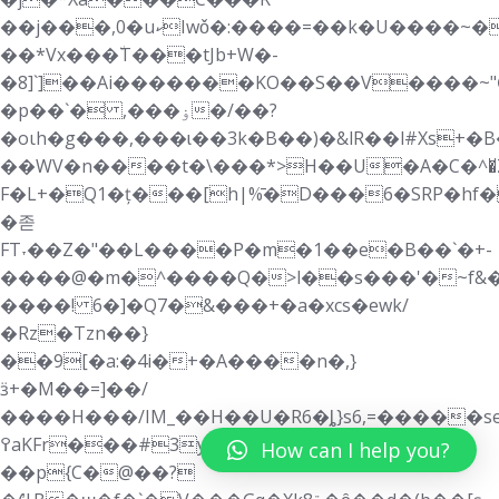
��j���,0�uކIwǒ�:����=��k�U����~�8�������mM-
��*Vx���٘T���tJb+W�-
�8]`]��Ai�������KO��S��V����~
�p��`� ,���ۏ�/��?
�oιh�g���,���ɩ��3k�B��)�&lR��l#Xs+�B�_ڱ6 G��U>�x����1 u�`�=A*P9[�ԪB�1g�F���:�ŕJ,���
��WV�n����t�\���*>H��U�A�C�^�̆
F�L+�Q1�ț���[h|%̄�D���6�SRP�h
�졷
FT˕��Z�"��L����P�m�1��e�B��`�+-
����@�m�^����Q�>l��s���'�~f&�
����! 6�]�Q7�&���+�a�xcs�ewk/
�Rz�Tzn��}
��9[�a:�4i�+�A����n�,}
ӟ+�M��=]��/
����H���/IM_��H��U�R6�ȴ}s6,=�����sed
߉aKFr���#3ya��Y�`yK;X
How can I help you?
��p{C�@��?