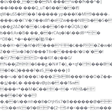
�ov���_���NA ���^w��lϞ��^�|
��4��� ���Q_uT�6����秨
qW�uS5�b��1����� yp���K�M9����؞
���u��I`:V�;Y��x8f\�eZw���N8b��S
q��g2ΔZ�f��Ls���S�#�ŮQ&|(�!
ʦ��6:Ax�B� ��_��rCAԛ�I�\��d8^*�
^D8�L *�=���Ȋ홻/R�<
b��H>��Af�Ͷ���^�Ľ��P�Z�w�Я
Z��>w�3�}V���T6v�����/�U�`� �!
�/7�{ID=��KIf.�z��G/
%��jZ�6��g.�N#T�)_�+qf� :���8
�0�L]����?�ƶ5_����|0
��=u�`�B���L\���2bl86���H��O�Z��
�삹��L�-����v@p)s�.��?&w
���<*��M�C���=� +W&�
���0�"��!
�,��\i��mh��8�OףH5s7�B������@�h���D�,�,̱Uƅm�S�ZͲa�)
<k��nV;�9�ӨP�[2~5#�<���~cm���|