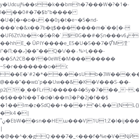
y�Udͼuj%��s�k��bmh�7���W�?�1�-
l�j��0#�7�$b"b����
�U�[�꠶�o�u.��0ş�t�e~�5�nd-
���'e�&x��7b�
q$�������m�`��[�-
�UF6Zt\Xe�<�5�R�`˰$0G��#�Șn���vډ6��p:��t�Ta)
��hhE_� ǓԲIY����e_E5�U�5��7�⚥M漟ٛ
i"�Π;��ވ]��"��Q�\/��؞%>Ļ���-
��SɅ2CB��Y�0eWE�M��������
~5�r�������o�c
��E�'#2�*��.��sUb�3W���;�
@���"��wם˺p��Uw��&�K�V���S-��-
p2(1�˯��FLrU�����4�5y�7���_~.;
�$���N��T�d�\��m3�P�2j�f��$
�1��Im�z�SdQ��+���+;"�L��{NL{
�k4 �|
՞ڼ�EbW��sn��HEա���V)1U1;Z�l�ĳ���+�%�)������Usb�~"n�`2N1׉~�Jߛ���MvD���T��΀�����-
|
�@��^�;�gQ:���7�_<���f�%e�V�ǋЍ��F����m���@ޢ����Dg<�4m�h%���ݭ