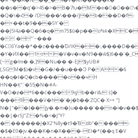
�#~��A�N��_�4�V�Ah�����k�
��s��q'�>45�>�B�7!u�M�e�򜷇���\
�Q�\�Հ� /D���\���/j�b���D�f-
�+��t�9���5Y`�
��J5!4a��Q�6�q� m75$ȗ�p��o%k�X
� �"`~���
̸�C6Ύa��*��z����Ɗ/IK��:,����D��
�Y�ӤX��1r�V�v�v�N9��ŵ$)6��'�_
[~g�!m� �,]9�Nu�� �-EJ$yUB#
(,SG M�$)�v�G�/��u���Ɔ P�A�6
��q�t�Q�cb�����o��ҹH
HN��Ķ".'�55̥�N�#A-
V�O�ƶ�*6��ć���9ҕb��ri&: ś]�
���آ9���V�h�'�j�ƀ��:ZQC� X>+ "]
N�|"��{��jy�.�m�}u����'��n�i�v��$
��|�rSJ"Z:�%�<�J"Y?
� .������J�X2'%8y�t9�Ɓdb"����-
�$�E0�jv.���K�n�X���-EI�*{��q Ε�V