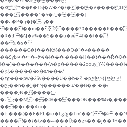
�A�Z�+E�a����!-
�K"*��K�T5ļ�W�Z�\����V����:Ц
���(;����1�5�Ɂ_����|
��a�P�q�]�ԡ��
�����m��2����*0�����K��
�R�;F�\J�a%��S���u�a( 4F��í��
��u�s�ܺ
������C�{���Kd{���O�"�v�����
��Syb� �٭{:�l��� ����H��}���Ȓ�O�
l��]
��������{w�p�����2 oouy_}}%�
�킷.������x�sл���/
�zg���pw�2Sv����U��b�Zʹ�p>}|
���n��);�I'^j������u/��B��Ï��/
����}N�����(_}
�zg��M2��48�����ON���%G�;���h}
����u��4xp�|
�t:˻���{��E�Kb�io�Lg{g�Tm'��G�>��^6�ؾ��yz�r���1ϖ������+1��9��`�0X
������{�tv��ޝ���Ǘ;��z<��;�j��RH��כ�i�m�����n�����