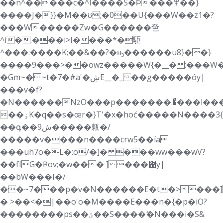
��n^�����c�^I����S�Ϸ���߾��}
����J�}}�M��ʊ;�0��U{���W��z1�?
���W�����Zw�G������夿
^i�.���i>I����*�駏
^���:����K;��&��?�ԣ������u8}��}
����9���>��owz�����W{�__� :���W
�Gm~�~t�7�#a'�ڜE__�_��g�����óy|
���v�f?
�N������NzO���p�������.�ͣ���l��
��ۏK�q��s�œr�}T'�x�hoć�����N����3{}
��գ��9ش�����㼯�/
�����v����n����crw5��їa
���uh7o�L�:o/�]� ���ww���wV?
��fIG�Ҏov;�w��� ]���޽y|
��bW���I�/
��~7���p�v�N������Ë�t�>���]
� >��<�|��o'o�M����E���n�{�p�iO?
��������ps��ؽ��S����ޭ�N���i�S&