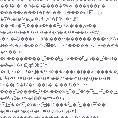
��d�]�?'�D��u�����ެWoV_���ǧ��pI�
�����X���1�]"�+��| 1����ҿT㋜
�7�,�i�{v�ض�t*A^�PR�䗴
��e�ϗ����ж�ϐ��q%S�!��yw��
v�&������:���h�}u����,�ov.)
{��4@���m]C����������]���;EW��بt7>*��#g�
.N�~%�7ٲ�s��<>7׹�V `"�����:��9"�� ��oP��������A�|!
���|q
�򕭾��������j���tE#���|x���sH�{
�@��jq@3bQ(
�dRb� P���%>dX��>��o�{��#1�����
(��� �x���]�� ��g�J���뤤
Pe��F�FA� ��|�_� ��37�f[
���d����ׂ+�C���̓S7��\�~��
�� 2� =�h0�)�➝�~
<��C�Y�{~)�?C����}��x ��!
�j���;d���MPk�%�
B��;�H���m��EJ(p��#1@#��񷏇�川