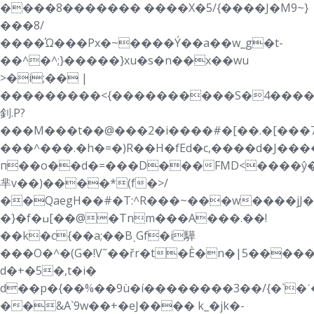
����8������� ����X�5/{����J�M9~}
���8/
����Ώ���Px�~����Ý��a��w_g�t-
��^�^;}�����}xu�s�n��x��wu
>�i;�� |
���������<{����������S�4��������y
釗.P?
���M���t��@���2�i����#�[��.�[���7
���^���.�h�=�)R��H�fEd�c,����d�J����
п��o��d�=���D���FMD<����ŷ�
芈v��)����*(f�>/
��QaegH��#�T:^R���~���w����jJ
�}�f�ߎ[��@�Tnm���A���.��!
��k�c{��a;��BͺGf�i驊
���O�^�(G�!V˜��řr�t�Ѐ�n�|5���
d�+�5�,t�i�
d��p�{��%��9ù�í��������3��/{�`�
��&A`9w��+�eJ���� k_�jk�-