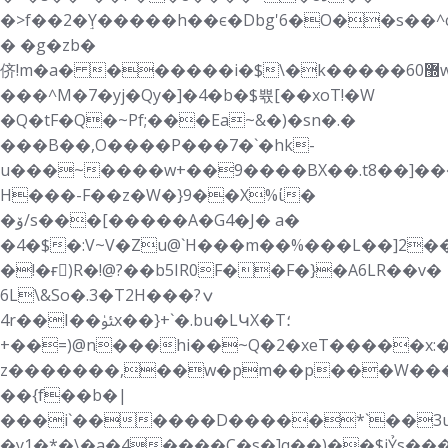
�>f��2�ٟY�����h��є�Dbg'6�O��s��^c
� �g�zb�
侪!m�a� ������i�$\�k�����6޽0w6�b��9�2�#�08��7�6�p��2L��5�w�4غK��s�p���.�H%F|t�k�~�
���^M�7�yj�Qy�]�4�b�$쀿[��xoT!�W
�Q�tF�Q�~Pf;���Ea~&�)�sn�.�
���B��,O����P���7�`�hk-
u���~����w+��9����BX��.t8��]��
H���-F��z�W�}9��X%ί�
�ۆ/s���[�����A�G4�J� a�
�4�$�:V~V�Zu@`H���m��%���L��]2�
�!�ғٌ)R�!@?��b5ІR0F��F�}�A6LR��v�
6L\&So�.3�T2H���ݍ?
4r��I��ﯵx��}+`�.bu�LԿX�T؛
+��=)@n���hi��~Q�2�xeT�����x:��;
z�������,��w�pm��p���W���
��{f��b�|
���i`������D�����*`��3u�
�y1�*�\�a�4����C�s�]q��)��$jỶs��