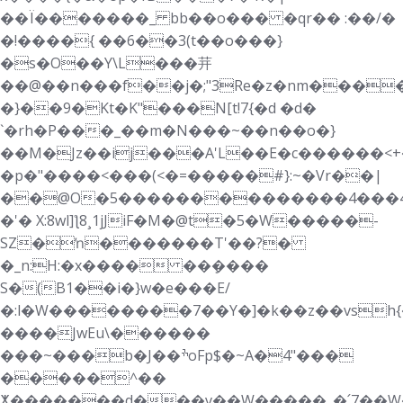
��Ï�������_ bb��o��� �qr�� :��/�
�!����{ ��6��3(t��o���}
�s�O��Y\L���茾
��@��n���f��j�;"3Re�z�nm���
�}��9�Kt�K"���N[t!7{�d �d�
`�rh�P���_��m�N���~��n��o�}
��M�Jz��ij���A'L��E�c������<+
�p�"����<���(<�=��
���#}:~�Vr��|
��@O�5��������������4���4Tؠ�o
�'� X:8wl]ƪ8¸1jJiF�M�@t�5�W�����-
SZ�ŉ�������T'��?�
�_n:H:�x���� ��ܻ����
S�(B1��i�}w�e���E/
�:l�W��������7��Y�]�k��z��vsh
����JwEu\������
���~���b�J��ׯoFp$�~A�4"���
�����^��
ⵅ�������d���v��W�����_�՛7��W