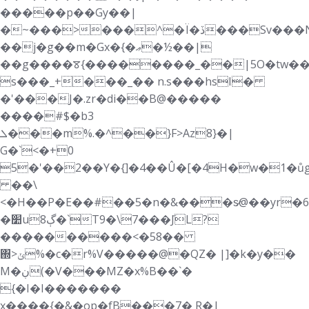
�����p��Gy��|
�~���>���^�Ï�ڏ���Sv���N<=���Z��*wJ�,���BLXs�8J
��j�g��m�Gx�{�ޢ�½��|
��g����ꯕ{��������_��|5O�tw��
s���_+���_�� n.s���hsI�
�'���J�.zr�di��B@�����
����#$�b3
ܠ���m%.�^��}F>
Az8}�|
G�`<�+0
5�'��2��Y�{]�4��Û�[�4H�w�1�ůg
��\
<�H��P�E��#��5�n�&���s̷@��yr�6
�׺uڳ8�`T9�\7���݇JL?
����������<�58��
΍>ݵ%�c�r%V�����@�QZ� |]�k�y��
M�ڹ(�V���MZ�x%B��`�
{�I�I�������
x����{�&�op�fB���7� R�|