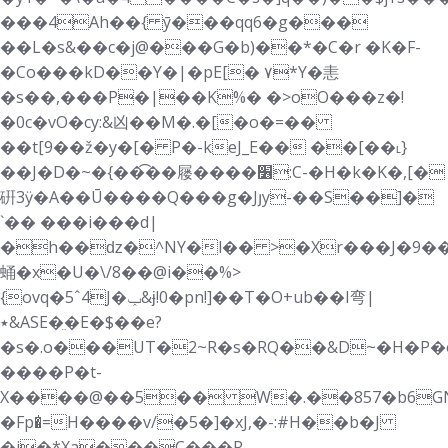
���4Ah��{ ȳ���qq6�g���
��L�s&��c�j@���G�b)��*�C�r �K�F-
�Co���kD��Y�|�pE[� ۷*Y�恚
�s��,���P�|��K%� �>oO���z�!
�0c�vO�cy:&凶��M�.�[�o�=��
��t[9��ž�y�[� P�-keJ_E�� ��[��˪}
��J�D�~�{��͡��屦����׶:C-�H�k�K�,[�
硏3ӱ�A��Ū����Q��
�g�Jյy-��S��]�
`�� ���i���d|
�h��ǳ�^NY�l�� >�Xr���J�9��
蛹�x�U�\/8��@i��%>
{ovq�5ˆ4J�ݕ&ɉ!0�pn!]��T�O+ub��I弯|
٭&ASE�ֵ�E�$��e?
�s�.o���UT�2~R�s�RQ�
�&D~�H�P�
����P�t-
X����@��5�� W�.��857�b6G
�Fp�̍=H����v/�5�]�xJ,�-:#H��b�J
�j�*Xa���C���R