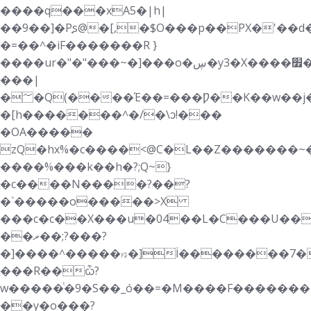
����q���xA5�|h|
��9��]�Pׇs@�[,�$O���p��PX�'��d��_l�":�2P<}.�&O��ƪ�ژS��
�=��^�i F�������R }
����ur�"�"���~�]���o�ڛ�y3�X����׿�vN.������3$��s�ǂ$���A��k��Q���G�dUxS��]�@a�"&�������g�~�K�uE�g�Y}
���|
�؅�Q(����Έ��=���Ƿ��K��w��j���rQ��ɷO2
�[h�������^�/�\ͻ!���
�OA�����
zQ�hx%�c����<@C�L��Z�������~�
����%���k��h�?;Q~}
�c����N����?��?
�`�����o�����>X
���c�c��X���u�04��L�C���U��
��ޜ��;?���?
�]����^�����ꤙ�]İ��������7�
���R��ѽ?
w�����ͭ�9�S��_ó��=�M����F�������|}w�
��y�o���?