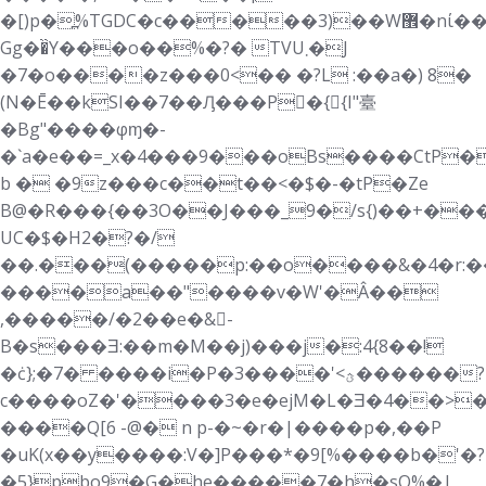
�[)p�߽%TGDC�c�����3)��W޾�nί�������A��Z���g����������t�������~
Gg��̏Y���o��%�?� TVU܂�J
�7�o����z���0<�� �?L :��a�) 8�
(N�Ē��kSI��7��Ԓ���P􁳁�{{I"臺
�Bg"����φɱ�-
�`a�e��=_x�4���9���oBs����CtP�
b � �9z���c��t��<�$�-�tP�Ze
B@�R���{��3О��J���_9�/s{)��+���
UC�$�H2�?�/
��.���(�����p:��o����&�4�r:��
����a��"����v�W'�Â��
,�����/�2��e�&􋕻-
B�s���Ǝ:��m�M��j)���j�:4{8��!
�ċ};�7� ����i�P�3����'<ؿ������?
c����oZ�'����3�e�ejM�L�Ǝ�4��
>
����Q[6 -@� n p-�~�r�|����p�,��P
�uK(x��y����:V�]P���*�9[%����b�'�?
�5}pbo9�G�he�����7�h�sQ%�|