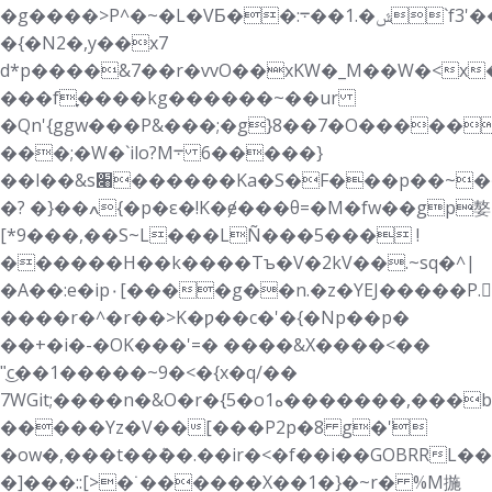
�g����>P^�~�L�VƂ��:ݜ�.1��܋`f3'��g�G��������^>�Ȗ�:��3p
�{�N2�,y��x7
d*p����&7��r�vvO��xKW�_M��W�<x
���fׇ����kg������~��ur
�Qn'{ggw���P&���;�
g}8��7�O�����+�>ܦ\��l�D��rs��
���;�W�`ilo?M܋ ����6�}
��l��&s׈������Ka�S�F���p��~���f�d������ӯ�>�Y����
�? �}��ߍ{�p�ε�!K�ɇ���θ=�M�fw��gp嫯
[*9�� �,��S~L���LÑ���5��� !
������H��k����Tъ�V�2kV��.~sq�^|
�A��:e�ip٠[����g��n.�z�YEJ�����P.SBR�>ʔ
����r�^�r��>K�ƿ��c�'�{�Np��p�
��+�i�-�OK���'=� ����&X����<��
"͜c��1�����~9�<�{x�q/��
7WGit;����n�&O�r�{5�oە1�������,���b�݇b@�z�z
�����Yz�V��[���P2p�8 g�݁'
�ow�,���t��ܶ��.��ir�<�f��i��GOBRRL
�]���::[>�˙������X��1�}�~r� %M揓