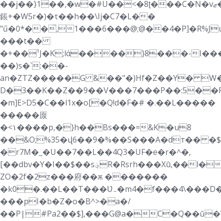
��j��}1��,�w�#U��<�8ʈ���C�N�vޒ�&w`�D4���DD��O�%�Xf�N��.�Z�%�
鋹+�W5r�)�τ��h��\Ij�C7�L��
"ű�0*��̋,1���6���@;@��4�P]�R%J
���t��
�+��¹J�K;lά����}8���-I���
��)s�`:��-
an�ZTZ�����G &��"�)Hf�Z��Y� W�
D�3��K��Z��9��V���7���P��:5��R�
�m]E>D5�C��l1x�o[�Q!d�F�# �.��L�����
�����厡
�<۱����p,�}h��Bs���=&K�u8
��&O;%35�վ6��9�%��S���A�dт�� �$
�r7M�_�U��7��L��4Q3�UF�e�r�^�,
[��dbv�Y�I��$��s؋R�Rsrh���Xū,��l�WfnQF6���#U�ȁ�8d��37��n���f�eH�_�#�mJ5-
ZO�2f�2z���府��ѫ �������
�k0�.��L��T���Ʋ܅�m4�f���4\���D���c{�3
���pI�b�Z�o�B^>�a�/
��P|#Pa2��$],���G@a�C�Q��ŭ