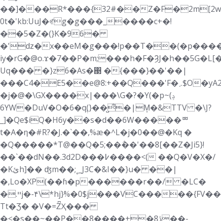
��]���R*���{32#��Z�F�2m[2w
0t�'kb:UuJ�ꏻg�g���_����c+�!
��5�Z�(}K�96�
�'ǳ�x��eM�g���!p��T��(�p���
iy�rG�@o.ϫ�7��P�m;���h�F�ȜJ�h��5G�L
Uq��� �}z6�As�΃ �{���}��'��|
���C4�E5��e@8:+��Q���'F�܇$O�yA2�d�
�j�@�\GX����x|���\G�?�Y(�p~(ݚ
6YW�DuV�O�6�qࣶ(}��̺͌�|M͙�&TTV �\J?
_]�Qe$iQ�H6y��s�d��6W�����ᄈ
t�A�ƞ�#R?�J.�`��,%æ�^L�j�0��@�Kq �
�Q�����*T@��Q�5;��΅��'��8[��Z�Ji5}!
��`��dN��.3d2D���߇����<( ��Q�V�X�/
�Kئh]�� ʤm��;˳_J3C�&I��}u� ��|
�,Lo�XP(��ɦ�p������r��/ �LC�
�.ײj�-۴\*hj}%�0$j���VC�����{FV��]�LL@�'����U�p��?
Tt�Ʒ� �V�=Z͆Ҳ���
�<�s��~��P��ڎ8�+����8��-