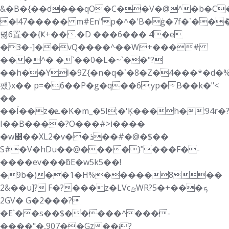
&�B�{��d���qO
�C��V�@^�b�C�
�!47����� m#En"p�^�'B�ġ�7f�`��ܶ
멿6置��{Ҝ+��.�D ���6��� 4�e
�3�-]��vQ����^��W+���#
���^� �`��0�L�~`��"?
��h��YƖ�9Z{�n�q�`�8�Z�4���*�d�
팼}x�� p=�6��P�g�q��6:yp�B��k�"<
��
��Í��z�ܧ�K�m_�5I;�'Ķ���h�:94r�?%*��G�p9J�I�
I��B����?O���#>i����
�w⵩��XL2�v��ܪ��#�@�$��
S#�V�hDu��@����}"���F�-
����ev���ƃE�w5k5��!
�9b�)��1�H%�����8��
2&��u]? F�?���z�LVcݶWRܟ���+�5?
2GV� G�2���?
�E`��s��$�����^���-
����"�,907��Gz��¡?