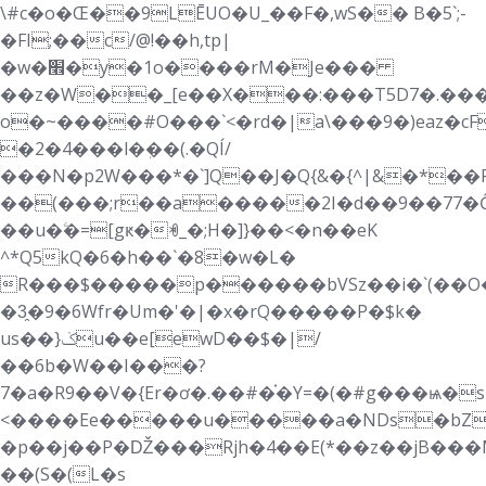
\#c�о�Œ��9LĒUO�U_��F�,wS�� B�5`;-
�FI;��c/@!��h,tp|
�w�׮�y�1o����rM�Je���
��z�W��_[e��Х���:���T5D7�.��
o�~����#O���`<�rd�|a\���9�)eaz�cF�e
�2�4���l�ٖ��(.�QÍ/
���N�p2W���*�`]Q��J�Q{&�{^|&�*��
��(���;r��a�����2I�d��9��77�Ĝ�
��u�ۧ�=[gԟ�ꏓ_�;H�]}��<�n��eK
^*Q5kQ�6�h��`�8�w�L�
R���$�����p������bVSz��i�`(��O�c
�3̯�9�6Wfr�Um�'�|�x�rQ�����P�$k�
us��}ݢu��e[ewD��$�|/
��6b�W��I���?
7�a�R9��V�{Er�ơ�.��#�֗�Y=�(�#g���ѩ�sR�Q��nU
<����Ee�����u�����a�NDs�bZ�j��¸Z��q��2V��+�z�A_
�p��j��P�Ǆ���Rjh�4��E(*��z��jB���M
��(S�(L�s