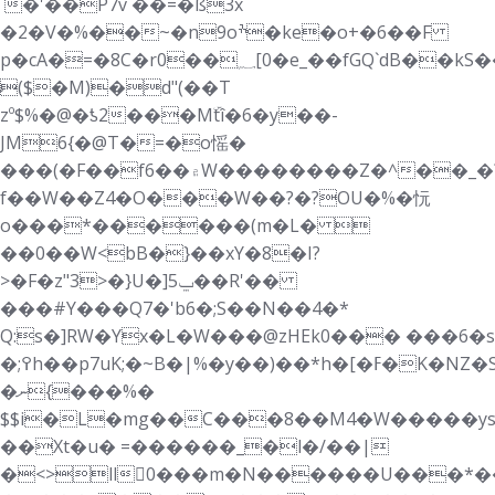
`�'��P7v ��=�ß3x
�2�V�%��~�n9oׯ�ke�o+�6��F
p�cA�=�8C
�r0��؁[0�e_��fGQ`dB��kS��7�FM�/`�u��b�w�M����>�bpP
̴($�M)�d"(��T
zº$%�@�ƾ2���Mۜtî�6�y��-
JM6{�@T�=�o愮�
���(�F��f6��۾W��������Z�^��_�?
f��W��Z4�O���W��?�?OU�%�忨
o���*������(m�L� 
��0��W<bB�}��xY�8�I?
>�F�z"3>�}U�]ݐ5��R'��
���#Y���Q7�'b6�;S��N��4�*
Q:s�]RW�Yx�L�W���@zHEk0���
���6�s
�;߉h��p7uK;�~B�|%�y��)��*h�[�ߓ�K�NZ�S}
�ނ{���%�
$$i�L�mg��C���8��M4�W�����ys
��Xt�u� =������_�l�/��|
�<>ll񹠞0���m�N������U���*��݆rK