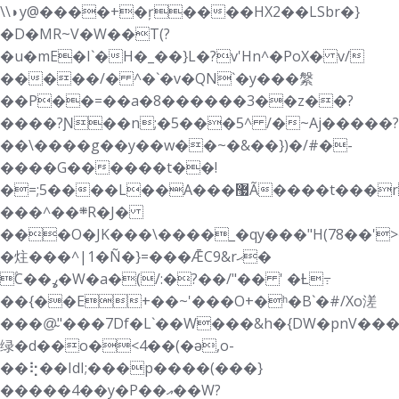
\\◗y@����+�ŗ����HX2��LSbr�}
�D�ΜR~V�W��T(?
�u�mE�I`�H�_��}L�?v'Hn^�PoX� v/
�����/� ^�`�v�QN`�y���縏
��P��=��a�8������3��z��?
����?Ɲ��n;�5���5^ /�~Aj�����?
��\����g��y��w��~�&��})�/#�-
����G������t��!
�=;5����L��A���޷Ã����t���r��őp��������Q�Ξ
���^��܍R�J�
���O�JK���\����_�qy���"H(78��'
�炷���^|1�Ñ�}=���ǢC9&rޙ�
ۢC��ߩ�W�a�(/:�?��/"�� ' �Ƚ߹
��{��E+��~'���O+�ʰ�B`�#/Xo溠
���@̴"���7Df�L`��W���&h�{DW�pn
绿�d��o�<4��(�ǝ,o-
��⢗��ΙdI;���p����(���}
�����4��y�P��އ��W?