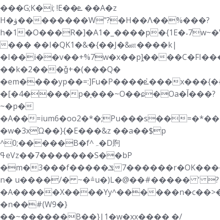
���G;K�i; !E��ܧ ��A�z
H�ۋ��������W"?�H��Ʌ��%���?
h�1�O���R�]�A1�_����p�{1E�˖7w~�
��� ��I�QK1�&�{��J�&ள����k|
�I��i��v��+%7w�x��p]͉����C�FI�
��k�2���ǧ+�(���Q�
�em��ܶ��yp��=:]Fu�P����ٝܧ���x���{�{u
�[�4����p�֑���~O��ɕ�Oa�Ǐ���?
~�p�
�A��=ium6�oo2�*�;Pu���s��=�*��1;��"
�w�3xΏ��}{�E���&z ��a��$p
^0;�����B�f^ہ�D䝭
ߟeVz��7�������S��bP
�m�3���f��ݏ�������7��r�OK�������L��ɜ{��m�'-
n� u����/� ~�ܽ=u�)L�@��#����� ' ?
�A�؜����X����Yy^������n�c��>��������#uo5�pA
�n��#(W9�}
��~������B��}|1�w�xx���� �/