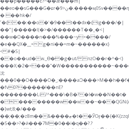
���p�����E?^��ǽ���m|
��eo��sG���G�ɕr�9>ڹ�.����ӎ0Sv����դ�������hx5O��j������6�h-/
� ��hk�/
˹�{��:��o�'�9��t��dx�{ig���/ܾ�|
��"|�����I(�>�/������T��_�<|
��w�O����n���%���~y=����/
�e��QX�__=g�nï��=m�~������x}
< #�S|
��o��ud�w._Ɵ��g�ut/ nzO��r�^�<}
���X;�2�=���"�W�����������~����ݗ��ϯ_���
沈
��� 0��O����O�_:����aϽ���>M��h��f�W����\��o�
�fv0?�����!��nE?
��������Li/^���\�B�?�l�w��N��t�
� ��������w��w��~���QGN{AG���������hW��*ߚ�O
�}wt;8;�/���
��;��;�z8m��&����ޓ�t��ЎOӻ��{�K{zzql}
�S��>?�ӣ���7M�0��i�q��?.?