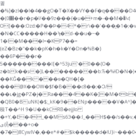
궱
�%]�zl��l�4��gO�T�X��VY��F�q����D4
�(0׍��r�p�!/��9z���{�u�+m�-��M��ͦ넉
O[���:Ozd:�P��Ϸ�4*�r\��'���̭�1�;�
�N�CC�����H��ϡ�d-��u�~�
1�l�M���l=�KP7��=
(eZ�Bz�"��k�pK�h�k�Y�Dn�%B�}
��6P���r�
5���������I[�^53ju'�0��{O�
z�bk��ע�]L���������b:Ђ�%ɫD�N�)��1٬e�"�Y28@.
��KĜ��k � ��ɘ�QH�[�
���@X��OW�$f�B���c8��;�Ͻ/
��ւ�jg�PZ�j�Ra���4��K�]�M�tb�
�QB0�BuNK(�$;_kK�9��ENp�����V�A^]�
䆆T��^H 9�U��kܹCRB�ejjlo
�+Y,�E�4_��Ms6Э��:I_��H$��/s�
ی{ἦ���+o�
�7�)8CyԝlV�,��e*#�$k�����d�!U}i~���