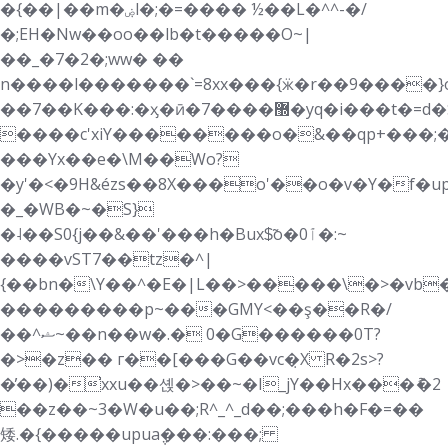
�{��|��m�ۻl�;�=���� ½��L�^^-�/
�;EH�Nw��oo��lb�t�����O~|
��_�7�2�;ww� ��
n����l�������`=8xx���{ӝ�r��9����}
��7��K���:�ӽ�ӣ�7����޽�yq�i���t�=d�S�|9�;���:�޿�����s������f����M�
����c'xiY��������o�&��qp+���;
���Yx��e�\M��Wo?
�y'�<�9H&ézs��8X���o'��o�v�Y�f�up
�_�WB�~�S}
�˨��S0{j��&��'���h�Bux$̃o�ٱ0�:~
����vST7��tz�^|
{��bn�\Y��^�E�|L��>�����\�>�vb
���������p~���GMY<��ş��R�/
��^ޝ~��n��w�.� 0�G������0T?
�>�z�� г��[���G��vc�̣X R�2s>?
�̓��)�̕xxu��셵�>��~�I_jY��Hx���ު�2
��z��~3�W�u��;R^_^_d��;���h�F�=��
矮.�{�����upua݆���:���;