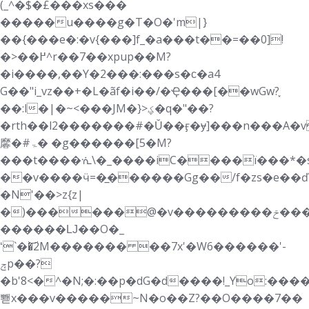
(_^�$�£���xs���
�����u����g�T�O�'m|}
��{���e�:�v{���]f_�a���t��=��0]!
�>��߂^r��7��xpup��M?
�i����,��Y�2���:���s�ϲ�a4
G��"i_vz��+�L�ãf�i��/�݁Ҿ���[��wGw?֪
��:l�|�~<���JM�}>ؼ�q�"��?
�rth��l2�������#�Ǔ��ӻ�ɏ]���n���A
黁�#ۃ� �g������[5�M?
���t����ᣐ\�_����iC����ї���*�s�
��v����ӵ=�̲������Gg��/f�zs�e��ď
�N'��>z{z|
�)������@�v���������ݗ����}
������Ǉ��O�_
ʻ`��͝2M������� ��7x'�W6������'-
ݼp��?
�b'8<�^�N;�:��p�dG�d����!_Yo:���
뽿x���v�����~N�o��Z?��O����7��