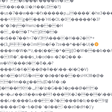
f�9" �B���r����b9�3�
K��s��,U�;H��LD�?}
�us�7��w��>�fx�����pݑ����'.�he3���
��+g����`H6�OL�0 �����f�3?
�"�ץ�3�ؑHwnz����H
�؃���T*ej0��
�x$��7��h<7�V3A����H��2�*+
�(3ڸ��mIm�F�7ze��*��F�U(�
���m�W�/*z,��(���*�jJ[Ö�W���b��/
�tlR�"ߺ���s_k�od�ѳ-�Z�Q�� �-
w�V���d� �B�٫�?
���AS�K���@�R��\��-�l�Q�V}
�h��bFG5ٗ�m�'�d��f����sHK38�@�
�Hm��g��u]D�M�-ɿ�
]���K�ݕ�\ʫ�G��3�p��@� �
�<�ߎr��oX��w��1���K�2����\��W�&�w_�C��Vg�n�h{/
��Lғ�;���ܫ0���7�;���8�b;��� 9꽿
��.��rD�~Ҍ�@� '�il��۫-��e0�dH�}`y