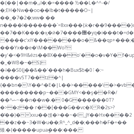
�{��|��m�ۻl�;�=���� ½��L�^^-�/
�;EH�Nw��oo��lb�t�����O~|
��_�7�2�;ww� ��
n����l�������`=8xx���{ӝ�r��9����}
��7��K���:�ӽ�ӣ�7����޽�yq�i���t�=d�S�|9�;���:�޿�����s������f����M�
����c'xiY��������o�&��qp+���;
���Yx��e�\M��Wo?
�y'�<�9H&ézs��8X���o'��o�v�Y�f�up
�_�WB�~�S}
�˨��S0{j��&��'���h�Bux$̃o�ٱ0�:~
����vST7��tz�^|
{��bn�\Y��^�E�|L��>�����\�>�vb
���������p~���GMY<��ş��R�/
��^ޝ~��n��w�.� 0�G������0T?
�>�z�� г��[���G��vc�̣X R�2s>?
�̓��)�̕xxu��셵�>��~�I_jY��Hx���ު�2
��z��~3�W�u��;R^_^_d��;���h�F�=��
矮.�{�����upua݆���:���;