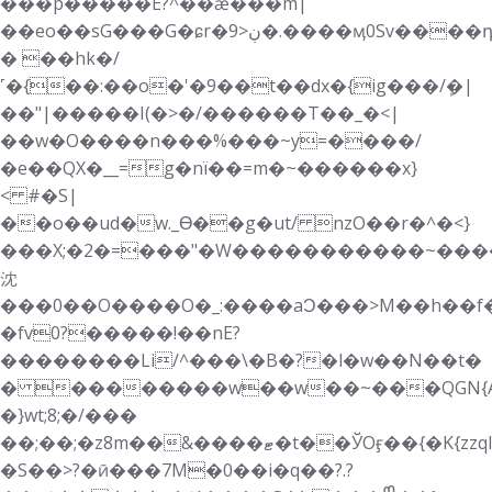
���p�����E?^��ǽ���m|
��eo��sG���G�ɕr�9>ڹ�.����ӎ0Sv����դ�������hx5O��j������6�h-/
� ��hk�/
˹�{��:��o�'�9��t��dx�{ig���/ܾ�|
��"|�����I(�>�/������T��_�<|
��w�O����n���%���~y=����/
�e��QX�__=g�nï��=m�~������x}
< #�S|
��o��ud�w._Ɵ��g�ut/ nzO��r�^�<}
���X;�2�=���"�W�����������~����ݗ��ϯ_���
沈
��� 0��O����O�_:����aϽ���>M��h��f�W����\��o�
�fv0?�����!��nE?
��������Li/^���\�B�?�l�w��N��t�
� ��������w��w��~���QGN{AG���������hW��*ߚ�O
�}wt;8;�/���
��;��;�z8m��&����ޓ�t��ЎOӻ��{�K{zzql}
�S��>?�ӣ���7M�0��i�q��?.?