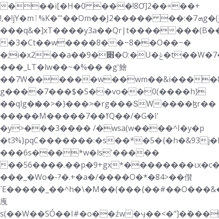
���i[�H�0 ���!8Ơ]2��=��+
!,�!jY�mٲ%K�"'��Om��J2����� ��:�ܗ7g�(j4�^�n���`1�g¥=����C8��?
���q&�]xT����y3a��Qr|t�������(B�
�3�Ct��w����8��~8��O��~�
�;ï�x2��a��׋�9�O:�U�ݟ�t��W�߾=>�����7K<��_Ww�C�Ɲ�Nq�[o�
���_LT�lw��~�%�� �g'鱠
��7W������w��wm��&i����8J
g����7���$�S��vo��0(����h}
��qlg�ԋ��>�}���˃�rg���ՏW����ɮr��
�����M�����ߌ��7Q��/�G�I'
�y>���3���� /�wsa(w����^I�y�p
�t3%}pqC�������:�s��*�5�{�h�&93j
���6s���*w�ls'�����
��56����.��p�9+gx*��������ιx�c�
���_�Wo�-?�.+�a�/����O�*�84>��儧
`E�����_��^h�\�M��(���{�� #��O���&
㡼
s(��W��SÓ��I#�o��źw�ӌ��<�"]�ٞ���*�'u����+O