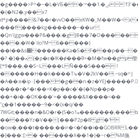
�g����>P^�~�L�VƂ��:ݜ�.1��܋`f3'��g�G��������^>�Ȗ�:��3p
�{�N2�,y��x7
d*p����&7��r�vvO��xKW�_M��W�<x
���fׇ����kg������~��ur
�Qn'{ggw���P&���;�
g}8��7�O�����+�>ܦ\��l�D��rs��
���;�W�`ilo?M܋ ����6�}
��l��&s׈������Ka�S�F���p��~���f�d������ӯ�>�Y����
�? �}��ߍ{�p�ε�!K�ɇ���θ=�M�fw��gp嫯
[*9�� �,��S~L���LÑ���5��� !
������H��k����Tъ�V�2kV��.~sq�^|
�A��:e�ip٠[����g��n.�z�YEJ�����P.SBR�>ʔ
����r�^�r��>K�ƿ��c�'�{�Np��p�
��+�i�-�OK���'=� ����&X����<��
"͜c��1�����~9�<�{x�q/��
7WGit;����n�&O�r�{5�oە1�������,���b�݇b@�z�z
�����Yz�V��[���P2p�8 g�݁'
�ow�,���t��ܶ��.��ir�<�f��i��GOBRRL
�]���::[>�˙������X��1�}�~r� %M揓