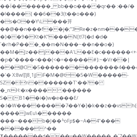
��Ï�������_ bb��o��� �qr�� :��/�
�!����{ ��6��3(t��o���}
�s�O��Y\L���茾
��@��n���f��j�;"3Re�z�nm���
�}��9�Kt�K"���N[t!7{�d �d�
`�rh�P���_��m�N���~��n��o�}
��M�Jz��ij���A'L��E�c������<+
�p�"����<���(<�=��
���#}:~�Vr��|
��@O�5��������������4���4Tؠ�o
�'� X:8wl]ƪ8¸1jJiF�M�@t�5�W�����-
SZ�ŉ�������T'��?�
�_n:H:�x���� ��ܻ����
S�(B1��i�}w�e���E/
�:l�W��������7��Y�]�k��z��vsh
����JwEu\������
���~���b�J��ׯoFp$�~A�4"���
�����^��
ⵅ�������d���v��W�����_�՛7��W