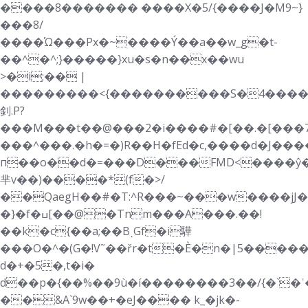
����8������� ����X�5/{����J�M9~}
���8/
����Ώ���Px�~����Ý��a��w_g�t-
��^�^;}�����}xu�s�n��x��wu
>�i;�� |
���������<{����������S�4��������y
釗.P?
���M���t��@���2�i����#�[��.�[���7
���^���.�h�=�)R��H�fEd�c,����d�J����
п��o��d�=���D���FMD<����ŷ�
芈v��)����*(f�>/
��QaegH��#�T:^R���~���w����jJ
�}�f�ߎ[��@�Tnm���A���.��!
��k�c{��a;��BͺGf�i驊
���O�^�(G�!V˜��řr�t�Ѐ�n�|5���
d�+�5�,t�i�
d��p�{��%��9ù�í��������3��/{�`�
��&A`9w��+�eJ���� k_�jk�-