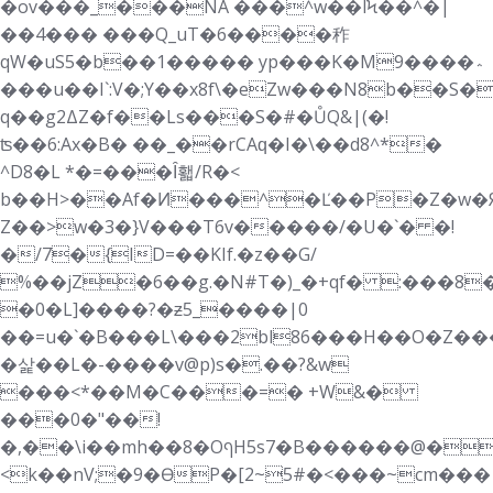
�ov���_���NA ���^w��lϞ��^�|
��4��� ���Q_uT�6����秨
qW�uS5�b��1����� yp���K�M9����؞
���u��I`:V�;Y��x8f\�eZw���N8b��S
q��g2ΔZ�f��Ls���S�#�ŮQ&|(�!
ʦ��6:Ax�B� ��_��rCAԛ�I�\��d8^*�
^D8�L *�=���Ȋ홻/R�<
b��H>��Af�Ͷ���^�Ľ��P�Z�w�Я
Z��>w�3�}V���T6v�����/�U�`� �!
�/7�{ID=��KIf.�z��G/
%��jZ�6��g.�N#T�)_�+qf� :���8
�0�L]����?�ƶ5_����|0
��=u�`�B���L\���2bl86���H��O�Z��
�삹��L�-����v@p)s�.��?&w
���<*��M�C���=� +W&�
���0�"��!
�,��\i��mh��8�OףH5s7�B������@�h���D�,�,̱Uƅm�S�ZͲa�)
<k��nV;�9�ӨP�[2~5#�<���~cm���|