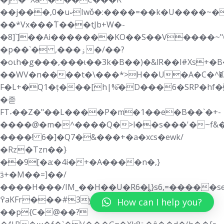
��j���,0�uކIwǒ�:����=��k�U����~�8�������mM-
��*Vx���٘T���tJb+W�-
�8]`]��Ai�������KO��S��V����~
�p��`� ,���ۏ�/��?
�oιh�g���,���ɩ��3k�B��)�&lR��l#Xs+�B�_ڱ6 G��U>�x����1 u�`�=A*P9[�ԪB�1g�F���:�ŕJ,���
��WV�n����t�\���*>H��U�A�C�^�̆
F�L+�Q1�ț���[h|%̄�D���6�SRP�h
�졷
FT˕��Z�"��L����P�m�1��e�B��`�+-
����@�m�^����Q�>l��s���'�~f&�
����! 6�]�Q7�&���+�a�xcs�ewk/
�Rz�Tzn��}
��9[�a:�4i�+�A����n�,}
ӟ+�M��=]��/
����H���/IM_��H��U�R6�ȴ}s6,=�����sed
߉aKFr���#3ya��Y�`yK;X
How can I help you?
��p{C�@��?