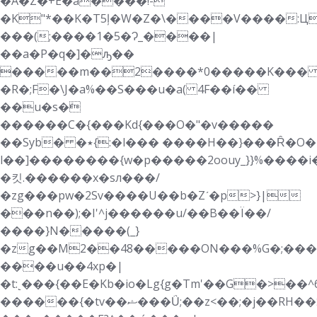
�A�Z�+E�a����!-
�K"*��K�T5ļ�W�Z�\����V����:Ц
���(;����1�5�Ɂ_����|
��a�P�q�]�ԡ��
�����m��2����*0�����K��
�R�;F�\J�a%��S���u�a( 4F��í��
��u�s�ܺ
������C�{���Kd{���O�"�v�����
��Syb� �٭{:�l��� ����H��}���Ȓ�O�
l��]
��������{w�p�����2 oouy_}}%�
�킷.������x�sл���/
�zg���pw�2Sv����U��b�Zʹ�p>}|
���n��);�I'^j������u/��B��Ï��/
����}N�����(_}
�zg��M2��48�����ON���%G�;���h}
����u��4xp�|
�t:˻���{��E�Kb�io�Lg{g�Tm'��G�>��^6�ؾ��yz�r���1ϖ������+1��9��`�0X
������{�tv��ޝ���Ǘ;��z<��;�j��RH��כ�i�m�����n�����