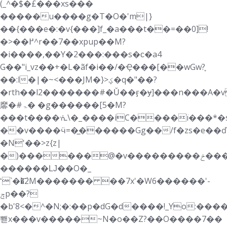
(_^�$�£���xs���
�����u����g�T�O�'m|}
��{���e�:�v{���]f_�a���t��=��0]!
�>��߂^r��7��xpup��M?
�i����,��Y�2���:���s�ϲ�a4
G��"i_vz��+�L�ãf�i��/�݁Ҿ���[��wGw?֪
��:l�|�~<���JM�}>ؼ�q�"��?
�rth��l2�������#�Ǔ��ӻ�ɏ]���n���A
黁�#ۃ� �g������[5�M?
���t����ᣐ\�_����iC����ї���*�s�
��v����ӵ=�̲������Gg��/f�zs�e��ď
�N'��>z{z|
�)������@�v���������ݗ����}
������Ǉ��O�_
ʻ`��͝2M������� ��7x'�W6������'-
ݼp��?
�b'8<�^�N;�:��p�dG�d����!_Yo:���
뽿x���v�����~N�o��Z?��O����7��