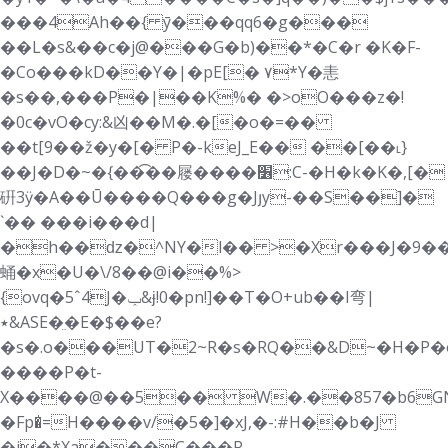
���4Ah��{ ȳ���qq6�g���
��L�s&��c�j@���G�b)��*�C�r �K�F-
�Co���kD��Y�|�pE[� ۷*Y�恚
�s��,���P�|��K%� �>oO���z�!
�0c�vO�cy:&凶��M�.�[�o�=��
��t[9��ž�y�[� P�-keJ_E�� ��[��˪}
��J�D�~�{��͡��屦����׶:C-�H�k�K�,[�
硏3ӱ�A��Ū����Q��
�g�Jյy-��S��]�
`�� ���i���d|
�h��ǳ�^NY�l�� >�Xr���J�9��
蛹�x�U�\/8��@i��%>
{ovq�5ˆ4J�ݕ&ɉ!0�pn!]��T�O+ub��I弯|
٭&ASE�ֵ�E�$��e?
�s�.o���UT�2~R�s�RQ�
�&D~�H�P�
����P�t-
X����@��5�� W�.��857�b6G
�Fp�̍=H����v/�5�]�xJ,�-:#H��b�J
�j�*Xa���C���R