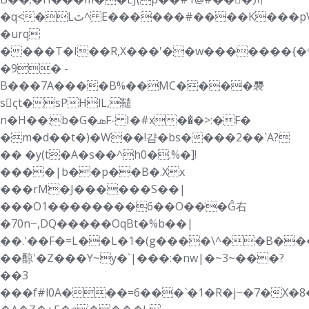
�q<�Lٿ^ E������#����K���pV�s�x��s��
�urq
����T�I��R,X���'��w�������{�
�9
� -
B���7A����B%��MC����褜
sҁt�sPHlL,䪈
n�H��:b�G�ܣF- I�#x��̓�>:�F�
�m�d��t�)�W��!걈�bs����2��`A?
�� �y(t�A�s��^h0�.%�]!
����|b��p��B�.Xx
���rM�J������S��|
���O1��������6��O���Ĝ右
�70n~,DQ�����OqBt�%b��|
��.'��F�=L��L�1�(g����\^��B��
��䣼'�Z���Y~y�`|���:�nw|�~3~���?
��3
���f#l0A���=6���`�1�R�j~�7�X�8