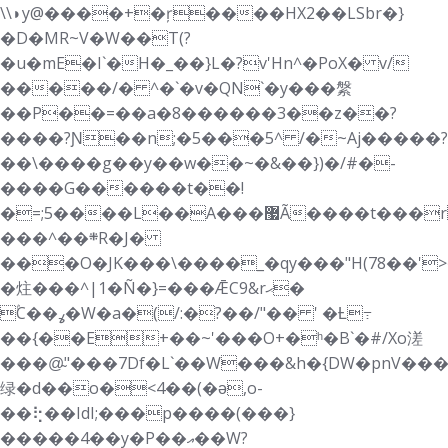
\\◗y@����+�ŗ����HX2��LSbr�}
�D�ΜR~V�W��T(?
�u�mE�I`�H�_��}L�?v'Hn^�PoX� v/
�����/� ^�`�v�QN`�y���縏
��P��=��a�8������3��z��?
����?Ɲ��n;�5���5^ /�~Aj�����?
��\����g��y��w��~�&��})�/#�-
����G������t��!
�=;5����L��A���޷Ã����t���r��őp��������Q�Ξ
���^��܍R�J�
���O�JK���\����_�qy���"H(78��'
�炷���^|1�Ñ�}=���ǢC9&rޙ�
ۢC��ߩ�W�a�(/:�?��/"�� ' �Ƚ߹
��{��E+��~'���O+�ʰ�B`�#/Xo溠
���@̴"���7Df�L`��W���&h�{DW�pn
绿�d��o�<4��(�ǝ,o-
��⢗��ΙdI;���p����(���}
�����4��y�P��އ��W?