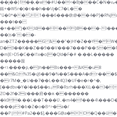
��j��}1��,�w�#U��<�8ʈ���C�N�vޒ�&w`�D4���DD��O�%�Xf�N��.�Z�%�
鋹+�W5r�)�τ��h��\Ij�C7�L��
"ű�0*��̋,1���6���@;@��4�P]�R%J
���t��
�+��¹J�K;lά����}8���-I���
��)s�`:��-
an�ZTZ�����G &��"�)Hf�Z��Y� W�
D�3��K��Z��9��V���7���P��:5��R�
�m]E>D5�C��l1x�o[�Q!d�F�# �.��L�����
�����厡
�<۱����p,�}h��Bs���=&K�u8
��&O;%35�վ6��9�%��S���A�dт�� �$
�r7M�_�U��7��L��4Q3�UF�e�r�^�,
[��dbv�Y�I��$��s؋R�Rsrh���Xū,��l�WfnQF6���#U�ȁ�8d��37��n���f�eH�_�#�mJ5-
ZO�2f�2z���府��ѫ �������
�k0�.��L��T���Ʋ܅�m4�f���4\���D���c{�3
���pI�b�Z�o�B^>�a�/
��P|#Pa2��$],���G@a�C�Q��ŭ