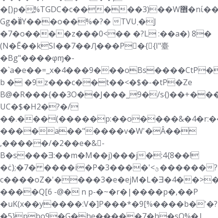
�[)p�߽%TGDC�c�����3)��W޾�nί�������A��Z���g����������t�������~
Gg��̏Y���o��%�?� TVU܂�J
�7�o����z���0<�� �?L :��a�) 8�
(N�Ē��kSI��7��Ԓ���P􁳁�{{I"臺
�Bg"����φɱ�-
�`a�e��=_x�4���9���oBs����CtP�
b � �9z���c��t��<�$�-�tP�Ze
B@�R���{��3О��J���_9�/s{)��+���
UC�$�H2�?�/
��.���(�����p:��o����&�4�r:��
����a��"����v�W'�Â��
,�����/�2��e�&􋕻-
B�s���Ǝ:��m�M��j)���j�:4{8��!
�ċ};�7� ����i�P�3����'<ؿ������?
c����oZ�'����3�e�ejM�L�Ǝ�4��
>
����Q[6 -@� n p-�~�r�|����p�,��P
�uK(x��y����:V�]P���*�9[%����b�'�?
�5}pbo9�G�he�����7�h�sQ%�|