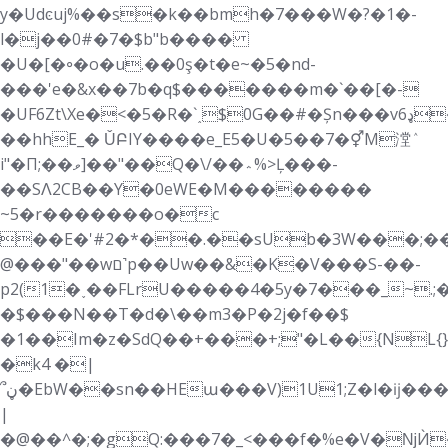
y�Udͼuj%��s�k��bmh�7���W�?�1�-
l�j��0#�7�$b"b����
�U�[�꠶�o�u.��0ş�t�e~�5�nd-
���'e�&x��7b�
q$�������m�`��[�-
�UF6Zt\Xe�<�5�R�`˰$0G��#�Șn���vډ6��p:��t�Ta)
��hhE_� ǓԲIY����e_E5�U�5��7�⚥M漟ٛ
i"�Π;��ވ]��"��Q�\/��؞%>Ļ���-
��SɅ2CB��Y�0eWE�M��������
~5�r�������o�c
��E�'#2�*��.��sUb�3W���;�
@���"��wם˺p��Uw��&�K�V���S-��-
p2(1�˯��FLrU�����4�5y�7���_~.;
�$���N��T�d�\��m3�P�2j�f��$
�1��Im�z�SdQ��+���+;"�L��{NL{
�k4 �|
՞ڼ�EbW��sn��HEա���V)1U1;Z�l�ĳ���+�%�)������Usb�~"n�`2N1׉~�Jߛ���MvD���T��΀�����-
|
�@��^�;�gQ:���7�_<���f�%e�V�ǋЍ��F����m���@ޢ����Dg<�4m�h%���ݭ