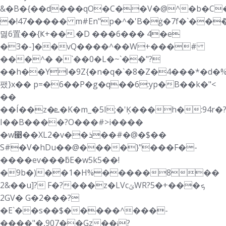
&�B�{��d���qO
�C��V�@^�b�C�
�!47����� m#En"p�^�'B�ġ�7f�`��ܶ
멿6置��{Ҝ+��.�D ���6��� 4�e
�3�-]��vQ����^��W+���#
���^� �`��0�L�~`��"?
��h��YƖ�9Z{�n�q�`�8�Z�4���*�d�
팼}x�� p=�6��P�g�q��6:yp�B��k�"<
��
��Í��z�ܧ�K�m_�5I;�'Ķ���h�:94r�?%*��G�p9J�I�
I��B����?O���#>i����
�w⵩��XL2�v��ܪ��#�@�$��
S#�V�hDu��@����}"���F�-
����ev���ƃE�w5k5��!
�9b�)��1�H%�����8��
2&��u]? F�?���z�LVcݶWRܟ���+�5?
2GV� G�2���?
�E`��s��$�����^���-
����"�,907��Gz��¡?