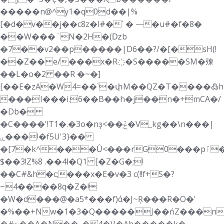
�����n@^y1�q0d��|%
[�d�v��j��c8z�l#�` � ⸻�u#�f�8�
��W���¨N�2H�(ǲb
�7��v2��p�����|D6��?/�[�sH(!
��Z�� e/���x�R҉�S�����SM�㱫
��L�o�2 ��R �~�]
[��E�zA�W4=��`�փM��QZ�T����߷h
���I���i.6��B��h�j��n�+mCA�/
�Db�
�C����'!T1�.�3o�nҙ<��ݞ�V_kg��\n���|
ۑ���!�f5U'3}��
�[7�k^���Ȗ<���rG0���pٱ�ϐ��ӌ$=̛bWJw�X��~��"_
$��3!Z%8 .��4ߊ�Q1 [�Z�G�;!
��C#&h�c;���x�E�v�3 c(!!f+S�?
~4����8q�Z�!
�W�d���@�a5*���f)ά�J~Ŗ���R�O�'
�%��+Nw�1�3�Q�����J��ńZ���n