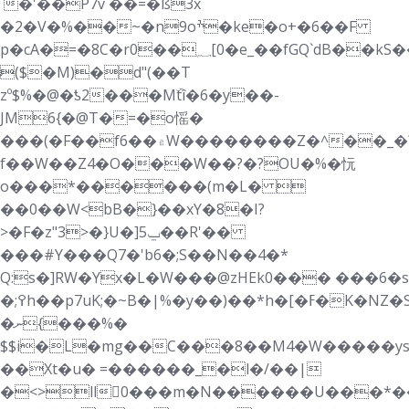
`�'��P7v ��=�ß3x
�2�V�%��~�n9oׯ�ke�o+�6��F
p�cA�=�8C
�r0��؁[0�e_��fGQ`dB��kS��7�FM�/`�u��b�w�M����>�bpP
̴($�M)�d"(��T
zº$%�@�ƾ2���Mۜtî�6�y��-
JM6{�@T�=�o愮�
���(�F��f6��۾W��������Z�^��_�?
f��W��Z4�O���W��?�?OU�%�忨
o���*������(m�L� 
��0��W<bB�}��xY�8�I?
>�F�z"3>�}U�]ݐ5��R'��
���#Y���Q7�'b6�;S��N��4�*
Q:s�]RW�Yx�L�W���@zHEk0���
���6�s
�;߉h��p7uK;�~B�|%�y��)��*h�[�ߓ�K�NZ�S}
�ނ{���%�
$$i�L�mg��C���8��M4�W�����ys
��Xt�u� =������_�l�/��|
�<>ll񹠞0���m�N������U���*��݆rK