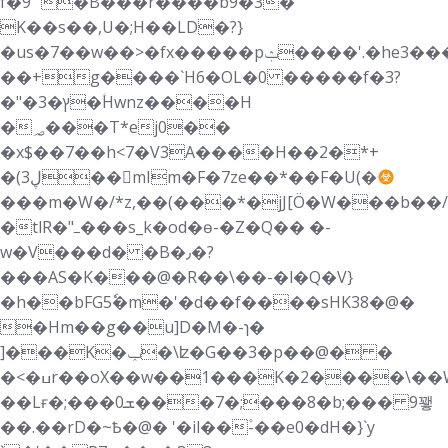
f�9" �B���r����b9�3�
K��s��,U�;H��LD�?}
�us�7��w��>�fx�����pݑ����'.�he3���
��+g����`H6�OL�0 �����f�3?
�"�ץ�3�ؑHwnz����H
�؃���T*ej0��
�x$��7��h<7�V3A����H��2�*+
�(3ڸ��mIm�F�7ze��*��F�U(�
���m�W�/*z,��(���*�jJ[Ö�W���b��/
�tlR�"ߺ���s_k�od�ѳ-�Z�Q�� �-
w�V���d� �B�٫�?
���AS�K���@�R��\��-�l�Q�V}
�h��bFG5ٗ�m�'�d��f����sHK38�@�
�Hm��g��u]D�M�-ɿ�
]���K�ݕ�\ʫ�G��3�p��@� �
�<�ߎr��oX��w��1���K�2����\��W�&�w_�C��Vg�n�h{/
��Lғ�;���ܫ0���7�;���8�b;��� 9꽿
��.��rD�~Ҍ�@� '�il��۫-��e0�dH�}`y