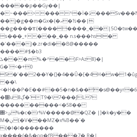
�����p��Gy��|
�~���>���^�Ï�ڏ���Sv���N<=���Z��*wJ�,���BLXs�8J
��j�g��m�Gx�{�ޢ�½��|
��g����ꯕ{��������_��|5O�tw��
s���_+���_�� n.s���hsI�
�'���J�.zr�di��B@�����
����#$�b3
ܠ���m%.�^��}F>
Az8}�|
G�`<�+0
5�'��2��Y�{]�4��Û�[�4H�w�1�ůg
��\
<�H��P�E��#��5�n�&���s̷@��yr�6
�׺uڳ8�`T9�\7���݇JL?
����������<�58��
΍>ݵ%�c�r%V�����@�QZ� |]�k�y��
M�ڹ(�V���MZ�x%B��`�
{�I�I�������
x����{�&�op�fB���7� R�|