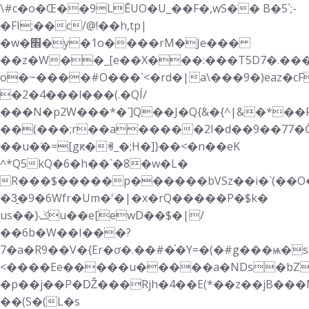
\#c�о�Œ��9LĒUO�U_��F�,wS�� B�5`;-
�FI;��c/@!��h,tp|
�w�׮�y�1o����rM�Je���
��z�W��_[e��Х���:���T5D7�.��
o�~����#O���`<�rd�|a\���9�)eaz�cF�e
�2�4���l�ٖ��(.�QÍ/
���N�p2W���*�`]Q��J�Q{&�{^|&�*��
��(���;r��a�����2I�d��9��77�Ĝ�
��u�ۧ�=[gԟ�ꏓ_�;H�]}��<�n��eK
^*Q5kQ�6�h��`�8�w�L�
R���$�����p������bVSz��i�`(��O�c
�3̯�9�6Wfr�Um�'�|�x�rQ�����P�$k�
us��}ݢu��e[ewD��$�|/
��6b�W��I���?
7�a�R9��V�{Er�ơ�.��#�֗�Y=�(�#g���ѩ�sR�Q��nU
<����Ee�����u�����a�NDs�bZ�j��¸Z��q��2V��+�z�A_
�p��j��P�Ǆ���Rjh�4��E(*��z��jB���M
��(S�(L�s