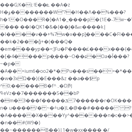
���G;K�i; !E��ܧ ��A�z
H�ۋ��������W"?�H��Ʌ��%���?
h�1�O���R�]�A1�_����p�{1E�˖7w~�
��� ��I�QK1�&�{��J�&ள����k|
�I��i��v��+%7w�x��p]͉����C�FI�
��k�2���ǧ+�(���Q�
�em��ܶ��yp��=:]Fu�P����ٝܧ���x���{�{u
�[�4����p�֑���~O��ɕ�Oa�Ǐ���?
~�p�
�A��=ium6�oo2�*�;Pu���s��=�*��1;��"
�w�3xΏ��}{�E���&z ��a��$p
^0;�����B�f^ہ�D䝭
ߟeVz��7�������S��bP
�m�3���f��ݏ�������7��r�OK�������L��ɜ{��m�'-
n� u����/� ~�ܽ=u�)L�@��#����� ' ?
�A�؜����X����Yy^������n�c��>��������#uo5�pA
�n��#(W9�}
��~������B��}|1�w�xx���� �/