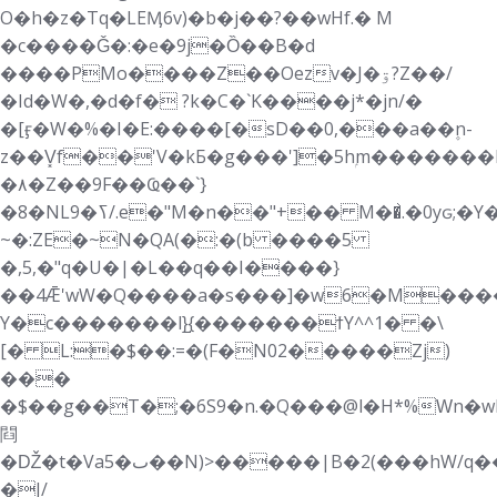
O�h�z�Tq�LEӍ6v)�b�j��?��wHf.� M
�c����Ǧ�:�e�9j�Ȍ��B�d
����PMo����Z��Oezv�J�ۊ?Z��/
�Id�W�,�d�f� ?k�C�`K����j*�jn/�
�[ӻ�W�%�I�E:����[�sD��0,���a��۪n-
z��V͓f��'V�kБ�g���']�5hۭm�������
�٨�Z��9F��Ҩ��`}
�8�NLߖ�9/.e�"M�n��"+�� M��͐.�0yԍ;�Y��]i)�Ӆ�ݯ�S�J|k:�p��\eQu���5�3s��rMgd
~�:ZE�~N�QA(�:�(b ����5
�,5,�"q�U�|�L��q��I����}
��4Ǣ'wW�Q����a�s���]�w6�M�����|g?lm��ڣ��XE�D,*��{��\C�^��b��!/<*��b.����^:
Y�c�������l}̺{�������ϯY^^1� �\
[� L:�$��:=�(F�N02�����Zj)
���
�$��g��T�;�6S9�n.�Q���@l�H*%Ԝn�w
閰
�Ǆ�t�Va5�ٮ��N)>�����|B�2(���hW/q����3;�6�0�⩟��LH�i? :)�3�0�{�7��Ҧ��NfBM���t�h�Ń0C�c]�x��4x #V�C
�J/