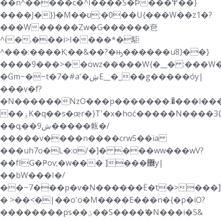
��n^�����c�^I����S�Ϸ���߾��}
����J�}}�M��ʊ;�0��U{���W��z1�?
���W�����Zw�G������夿
^i�.���i>I����*�駏
^���:����K;��&��?�ԣ������u8}��}
����9���>��owz�����W{�__� :���W
�Gm~�~t�7�#a'�ڜE__�_��g�����óy|
���v�f?
�N������NzO���p�������.�ͣ���l��
��ۏK�q��s�œr�}T'�x�hoć�����N����3{}
��գ��9ش�����㼯�/
�����v����n����crw5��їa
���uh7o�L�:o/�]� ���ww���wV?
��fIG�Ҏov;�w��� ]���޽y|
��bW���I�/
��~7���p�v�N������Ë�t�>���]
� >��<�|��o'o�M����E���n�{�p�iO?
��������ps��ؽ��S����ޭ�N���i�S&