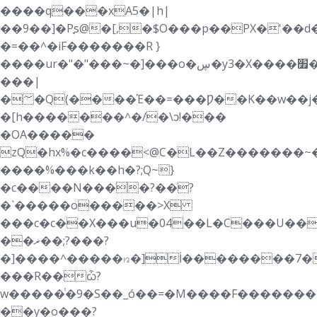
����q���xA5�|h|
��9��]�Pׇs@�[,�$O���p��PX�'��d��_l�":�2P<}.�&O��ƪ�ژS��
�=��^�i F�������R }
����ur�"�"���~�]���o�ڛ�y3�X����׿�vN.������3$��s�ǂ$���A��k��Q���G�dUxS��]�@a�"&�������g�~�K�uE�g�Y}
���|
�؅�Q(����Έ��=���Ƿ��K��w��j���rQ��ɷO2
�[h�������^�/�\ͻ!���
�OA�����
zQ�hx%�c����<@C�L��Z�������~�
����%���k��h�?;Q~}
�c����N����?��?
�`�����o�����>X
���c�c��X���u�04��L�C���U��
��ޜ��;?���?
�]����^�����ꤙ�]İ��������7�
���R��ѽ?
w�����ͭ�9�S��_ó��=�M����F�������|}w�
��y�o���?