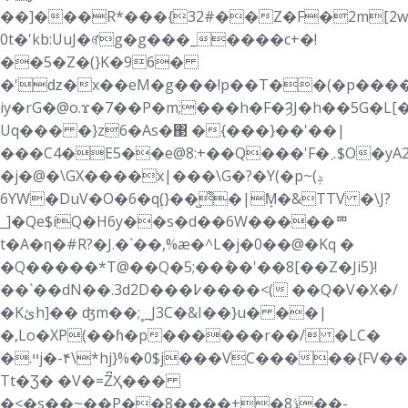
��]���R*���{32#��Z�F�2m[2w
0t�'kb:UuJ�ꏻg�g���_����c+�!
��5�Z�(}K�96�
�'ǳ�x��eM�g���!p��T��(�p���
iy�rG�@o.ϫ�7��P�m;���h�F�ȜJ�h��5G�L
Uq��� �}z6�As�΃ �{���}��'��|
���C4�E5��e@8:+��Q���'F�܇$O�yA2�d�
�j�@�\GX����x|���\G�?�Y(�p~(ݚ
6YW�DuV�O�6�qࣶ(}��̺͌�|M͙�&TTV �\J?
_]�Qe$iQ�H6y��s�d��6W�����ᄈ
t�A�ƞ�#R?�J.�`��,%æ�^L�j�0��@�Kq �
�Q�����*T@��Q�5;��΅��'��8[��Z�Ji5}!
��`��dN��.3d2D���߇����<( ��Q�V�X�/
�Kئh]�� ʤm��;˳_J3C�&I��}u� ��|
�,Lo�XP(��ɦ�p������r��/ �LC�
�.ײj�-۴\*hj}%�0$j���VC�����{FV��]�LL@�'����U�p��?
Tt�Ʒ� �V�=Z͆Ҳ���
�<�s��~��P��ڎ8�+����8��-