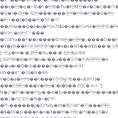
�#~��A�N��_�4�V�Ah�����k�
��s��q'�>45�>�B�7!u�M�e�򜷇���\
�Q�\�Հ� /D���\���/j�b���D�f-
�+��t�9���5Y`�
��J5!4a��Q�6�q� m75$ȗ�p��o%k�X
� �"`~���
̸�C6Ύa��*��z����Ɗ/IK��:,����D��
�Y�ӤX��1r�V�v�v�N9��ŵ$)6��'�_
[~g�!m� �,]9�Nu�� �-EJ$yUB#
(,SG M�$)�v�G�/��u���Ɔ P�A�6
��q�t�Q�cb�����o��ҹH
HN��Ķ".'�55̥�N�#A-
V�O�ƶ�*6��ć���9ҕb��ri&: ś]�
���آ9���V�h�'�j�ƀ��:ZQC� X>+ "]
N�|"��{��jy�.�m�}u����'��n�i�v��$
��|�rSJ"Z:�%�<�J"Y?
� .������J�X2'%8y�t9�Ɓdb"����-
�$�E0�jv.���K�n�X���-EI�*{��q Ε�V