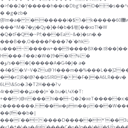
�>f��2�ٟY�����h��є�Dbg'6�O��s��^c
� �g�zb�
侪!m�a� ������i�$\�k�����6޽0w6�b��9�2�#�08��7�6�p��2L��5�w�4غK��s�p���.�H%F|t�k�~�
���^M�7�yj�Qy�]�4�b�$쀿[��xoT!�W
�Q�tF�Q�~Pf;���Ea~&�)�sn�.�
���B��,O����P���7�`�hk-
u���~����w+��9����BX��.t8��]��
H���-F��z�W�}9��X%ί�
�ۆ/s���[�����A�G4�J� a�
�4�$�:V~V�Zu@`H���m��%���L��]2�
�!�ғٌ)R�!@?��b5ІR0F��F�}�A6LR��v�
6L\&So�.3�T2H���ݍ?
4r��I��ﯵx��}+`�.bu�LԿX�T؛
+��=)@n���hi��~Q�2�xeT�����x:��;
z�������,��w�pm��p���W���
��{f��b�|
���i`������D�����*`��3u�
�y1�*�\�a�4����C�s�]q��)��$jỶs��