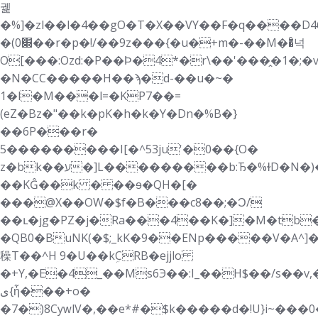
궱
�%]�zl��l�4��gO�T�X��VY��F�q����D4
�(0׍��r�p�!/��9z���{�u�+m�-��M��ͦ넉
O[���:Ozd:�P��Ϸ�4*�r\��'���̭�1�;�
�N�CC�����H��ϡ�d-��u�~�
1�l�M���l=�KP7��=
(eZ�Bz�"��k�pK�h�k�Y�Dn�%B�}
��6P���r�
5���������I[�^53ju'�0��{O�
z�bk��ע�]L���������b:Ђ�%ɫD�N�)��1٬e�"�Y28@.
��KĜ��k � ��ɘ�QH�[�
���@X��OW�$f�B���c8��;�Ͻ/
��ւ�jg�PZ�j�Ra���4��K�]�M�tb�
�QB0�BuNK(�$;_kK�9��ENp�����V�A^]�
䆆T��^H 9�U��kܹCRB�ejjlo
�+Y,�E�4_��Ms6Э��:I_��H$��/s�
ی{ἦ���+o�
�7�)8CyԝlV�,��e*#�$k�����d�!U}i~���