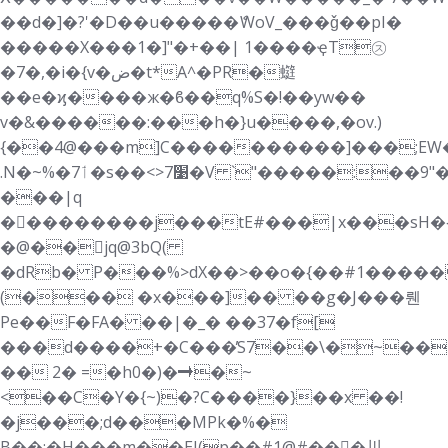
��d�]�?'�D��u�����ެWoV_���ǧ��pI�
�����X���1�]"�+��| 1����ҿT㋜
�7�,�i�{v�ض�t*A^�PR�䗴
��e�ϗ����ж�ϐ��q%S�!��yw��
v�&������:���h�}u����,�ov.)
{��4@���m]C����������]���;EW��بt7>*��#g�
.N�~%�7ٲ�s��<>7׹�V `"�����:��9"�� ��oP��������A�|!
���|q
�򕭾��������j���tE#���|x���sH�{
�@��jq@3bQ(
�dRb� P���%>dX��>��o�{��#1�����
(��� �x���]�� ��g�J���뤤
Pe��F�FA� ��|�_� ��37�f[
���d����ׂ+�C���̓S7��\�~��
�� 2� =�h0�)�➝�~
<��C�Y�{~)�?C����}��x ��!
�j���;d���MPk�%�
B��;�H���m��EJ(p��#1@#��񷏇�川